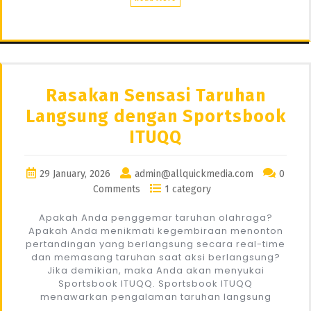
Rasakan Sensasi Taruhan
Langsung dengan Sportsbook
ITUQQ
29 January, 2026
admin@allquickmedia.com
0
Comments
1 category
Apakah Anda penggemar taruhan olahraga?
Apakah Anda menikmati kegembiraan menonton
pertandingan yang berlangsung secara real-time
dan memasang taruhan saat aksi berlangsung?
Jika demikian, maka Anda akan menyukai
Sportsbook ITUQQ. Sportsbook ITUQQ
menawarkan pengalaman taruhan langsung