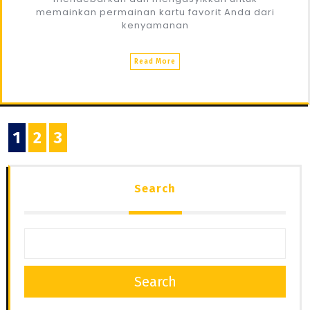
memainkan permainan kartu favorit Anda dari
kenyamanan
Read More
Posts
1
2
3
Page
Page
Page
navigation
Search
Search