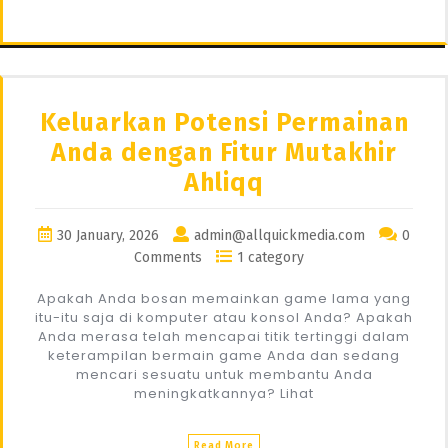
Keluarkan Potensi Permainan
Anda dengan Fitur Mutakhir
Ahliqq
30 January, 2026
admin@allquickmedia.com
0
Comments
1 category
Apakah Anda bosan memainkan game lama yang
itu-itu saja di komputer atau konsol Anda? Apakah
Anda merasa telah mencapai titik tertinggi dalam
keterampilan bermain game Anda dan sedang
mencari sesuatu untuk membantu Anda
meningkatkannya? Lihat
Read More