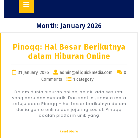
content
Open
Button
Month:
January 2026
Pinoqq: Hal Besar Berikutnya
dalam Hiburan Online
31 January, 2026
admin@allquickmedia.com
0
Comments
1 category
Dalam dunia hiburan online, selalu ada sesuatu
yang baru dan menarik. Dan saat ini, semua mata
tertuju pada Pinoqq – hal besar berikutnya dalam
dunia game online dan jejaring sosial. Pinoqq
adalah platform unik yang
Read More