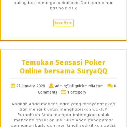
paling bersemangat sekalipun. Dari permainan
kasino klasik
Read More
Temukan Sensasi Poker
Online bersama SuryaQQ
27 January, 2026
admin@allquickmedia.com
0
Comments
1 category
Apakah Anda mencari cara yang menyenangkan
dan menarik untuk menghabiskan waktu?
Pernahkah Anda mempertimbangkan untuk
mencoba poker online? Jika Anda penggemar
permainan kartu dan menikmati sedikit kompetisi,