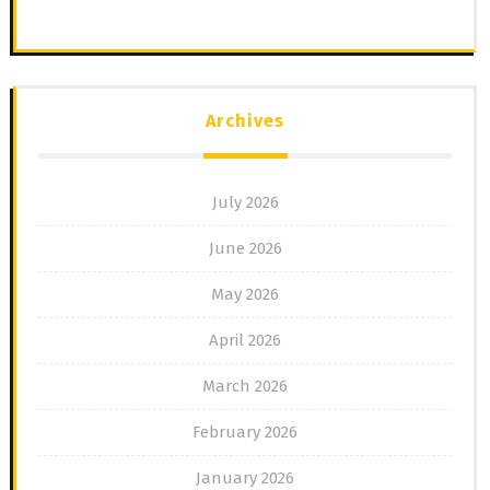
Archives
July 2026
June 2026
May 2026
April 2026
March 2026
February 2026
January 2026