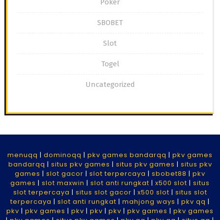
Poker
SBOBET
Slot
Togel
Uncategorized
menuqq
|
dominoqq
|
pkv games bandarqq
|
pkv games
bandarqq
|
situs pkv games
|
situs pkv games
|
situs pkv
games
|
slot gacor
|
slot terpercaya
|
sbobet88
|
pkv
games
|
slot maxwin
|
slot anti rungkat
|
x500 slot
|
situs
slot terpercaya
|
situs slot gacor
|
x500 slot
|
situs slot
terpercaya
|
slot anti rungkat
|
mahjong ways
|
pkv qq
|
pkv
|
pkv games
|
pkv
|
pkv
|
pkv
|
pkv games
|
pkv games