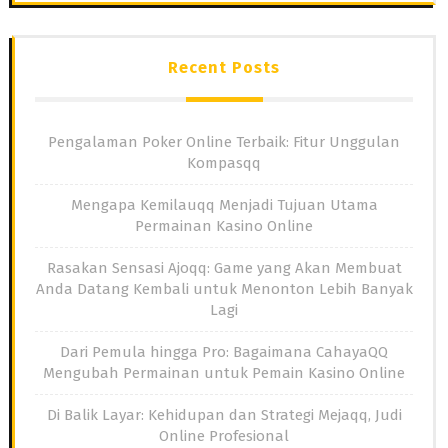
Recent Posts
Pengalaman Poker Online Terbaik: Fitur Unggulan
Kompasqq
Mengapa Kemilauqq Menjadi Tujuan Utama
Permainan Kasino Online
Rasakan Sensasi Ajoqq: Game yang Akan Membuat
Anda Datang Kembali untuk Menonton Lebih Banyak
Lagi
Dari Pemula hingga Pro: Bagaimana CahayaQQ
Mengubah Permainan untuk Pemain Kasino Online
Di Balik Layar: Kehidupan dan Strategi Mejaqq, Judi
Online Profesional