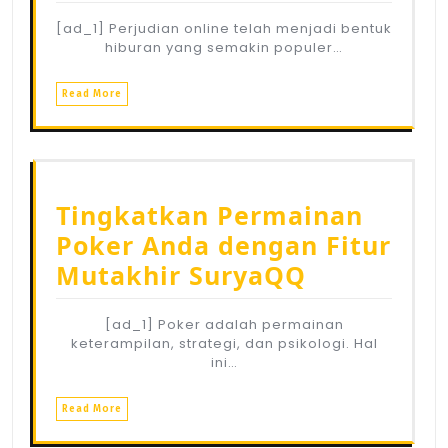
[ad_1] Perjudian online telah menjadi bentuk
hiburan yang semakin populer…
Read More
Tingkatkan Permainan
Poker Anda dengan Fitur
Mutakhir SuryaQQ
[ad_1] Poker adalah permainan
keterampilan, strategi, dan psikologi. Hal
ini…
Read More