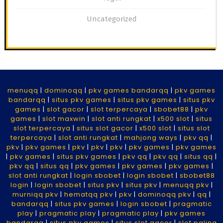
Uncategorized
menuqq
|
dominoqq
|
pkv games bandarqq
|
pkv games
bandarqq
|
situs pkv games
|
situs pkv games
|
situs pkv
games
|
slot gacor
|
slot terpercaya
|
sbobet88
|
pkv
games
|
slot maxwin
|
slot anti rungkat
|
x500 slot
|
situs
slot terpercaya
|
situs slot gacor
|
x500 slot
|
situs slot
terpercaya
|
slot anti rungkat
|
mahjong ways
|
pkv qq
|
pkv
|
pkv games
|
pkv
|
pkv
|
pkv
|
pkv games
|
pkv games
|
pkv games
|
situs pkv games
|
pkv qq
|
pkv qq
|
situs qq
|
pkv qq
|
situs qq
|
pkv games
|
pkv games
|
pkv games
|
slot anti rungkat
|
login sbobet
|
login sbobet
|
sbobet88
login
|
login sbobet
|
situs pkv
|
situs pkv
|
menuqq pkv
|
murniqq pkv
|
hematqq pkv
|
pkv
|
dominoqq pkv
|
qq
|
bandarqq
|
situs pkv games
|
login sbobet
|
pragmatic
play
|
pragmatic play
|
pragmatic play
|
pkv games
bandarqq
|
situs pkv games
|
situs slot gacor
|
slot paling