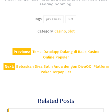
sedang booming.
Tags:
pkv games
slot
Category:
Casino
,
Slot
Post
Previous:
Temui Datukqq: Dalang di Balik Kasino
navigation
Online Populer
Next:
Bebaskan Diva Batin Anda dengan DivaQQ: Platform
Poker Terpopuler
Related Posts