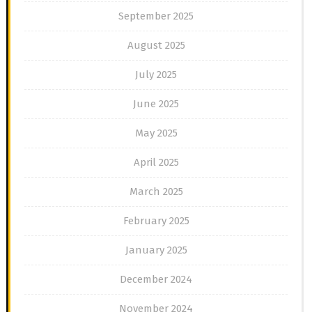
September 2025
August 2025
July 2025
June 2025
May 2025
April 2025
March 2025
February 2025
January 2025
December 2024
November 2024