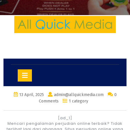
Skip
to
content
Open
Button
13 April, 2025
admin@allquickmedia.com
0
Comments
1 category
[ad_1]
Mencari pengalaman perjudian online terbaik? Tidak
terlihat lagi dari abangqq. Situs perjudian online yang