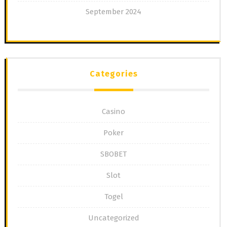
September 2024
Categories
Casino
Poker
SBOBET
Slot
Togel
Uncategorized