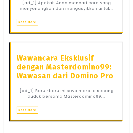
[ad_1] Apakah Anda mencari cara yang
menyenangkan dan mengasyikkan untuk…
Read More
Wawancara Eksklusif
dengan Masterdomino99:
Wawasan dari Domino Pro
[ad_1] Baru -baru ini saya merasa senang
duduk bersama Masterdomino99,…
Read More