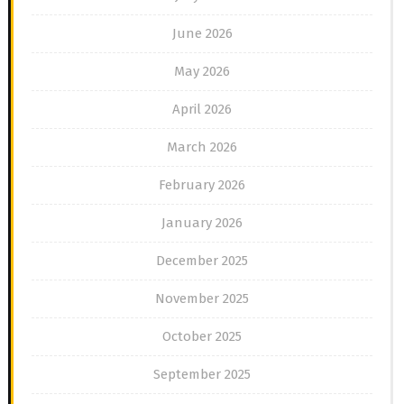
June 2026
May 2026
April 2026
March 2026
February 2026
January 2026
December 2025
November 2025
October 2025
September 2025