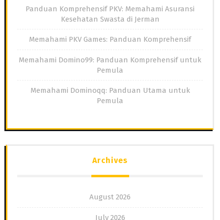
Panduan Komprehensif PKV: Memahami Asuransi
Kesehatan Swasta di Jerman
Memahami PKV Games: Panduan Komprehensif
Memahami Domino99: Panduan Komprehensif untuk
Pemula
Memahami Dominoqq: Panduan Utama untuk
Pemula
Archives
August 2026
July 2026