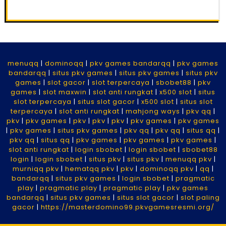
menuqq
|
dominoqq
|
pkv games bandarqq
|
pkv games
bandarqq
|
situs pkv games
|
situs pkv games
|
situs pkv
games
|
slot gacor
|
slot terpercaya
|
sbobet88
|
pkv
games
|
slot maxwin
|
slot anti rungkat
|
x500 slot
|
situs
slot terpercaya
|
situs slot gacor
|
x500 slot
|
situs slot
terpercaya
|
slot anti rungkat
|
mahjong ways
|
pkv qq
|
pkv
|
pkv games
|
pkv
|
pkv
|
pkv
|
pkv games
|
pkv games
|
pkv games
|
situs pkv games
|
pkv qq
|
pkv qq
|
situs qq
|
pkv qq
|
situs qq
|
pkv games
|
pkv games
|
pkv games
|
slot anti rungkat
|
login sbobet
|
login sbobet
|
sbobet88
login
|
login sbobet
|
situs pkv
|
situs pkv
|
menuqq pkv
|
murniqq pkv
|
hematqq pkv
|
pkv
|
dominoqq pkv
|
qq
|
bandarqq
|
situs pkv games
|
login sbobet
|
pragmatic
play
|
pragmatic play
|
pragmatic play
|
pkv games
bandarqq
|
situs pkv games
|
situs slot gacor
|
slot paling
gacor
|
https://masterdomino99.pkvgamesresmi.org/