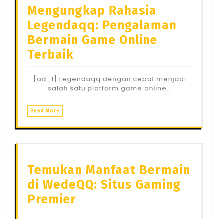
Mengungkap Rahasia
Legendaqq: Pengalaman
Bermain Game Online
Terbaik
[ad_1] Legendaqq dengan cepat menjadi
salah satu platform game online…
Read More
Temukan Manfaat Bermain
di WedeQQ: Situs Gaming
Premier