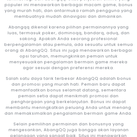
populer ini menawarkan berbagai macam game, bonus
yang murah hati, dan antarmuka ramah pengguna yang
membuatnya mudah dinavigasi dan dimainkan.
Abangqq dikenal karena pilihan permainannya yang
luas, termasuk poker, dominoqq, bandarq, aduq, dan
sakong. Apakah Anda seorang profesional
berpengalaman atau pemula, ada sesuatu untuk semua
orang di AbangQQ. Situs ini juga menawarkan berbagai
opsi taruhan, memungkinkan pemain untuk
menyesuaikan pengalaman bermain game mereka
agar sesuai dengan preferensi mereka.
Salah satu daya tarik terbesar AbangQQ adalah bonus
dan promosi yang murah hati. Pemain baru dapat
memanfaatkan bonus selamat datang, sementara
pemain setia dapat menikmati promosi dan
penghargaan yang berkelanjutan. Bonus ini dapat
membantu meningkatkan peluang Anda untuk menang
dan memaksimalkan pengalaman bermain game Anda.
Selain pemilihan permainan dan bonusnya yang
mengesankan, AbangQQ juga bangga akan layanan
pelanggan yang sangat baik. Situs ini menawarkan