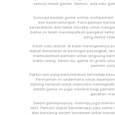
semua minat gamer. Namun, ada satu ga
Sumoqq adalah game online multipemain 
dan keberuntungan. Para pemain bersai
kecerdasan dan taktik mereka untuk meng
Game ini telah mendapatkan pengikut setia
yang serba cepat
Salah satu alasan di balik meningkatnya p
dapat dimainkan di berbagai perangkat, ter
memudahkan pemain untuk langsung berm
waktu luang. Selain itu, game ini gratis 
pemain yang
Faktor lain yang berkontribusi terhadap k
Permainan ini sederhana untuk dipelajari
datang kembali untuk mencoba meningkatkan
dalam game ini juga menarik bagi pemai
gerakan mer
Selain gameplaynya, Sumoqq juga menari
aktif. Pemain dapat berinteraksi satu sama 
dan bersaing dalam turnamen untuk mend