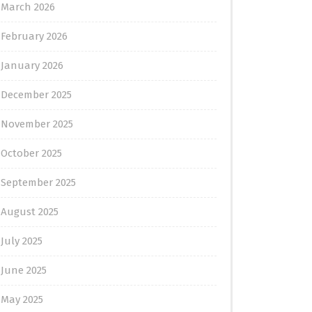
March 2026
February 2026
January 2026
December 2025
November 2025
October 2025
September 2025
August 2025
July 2025
June 2025
May 2025