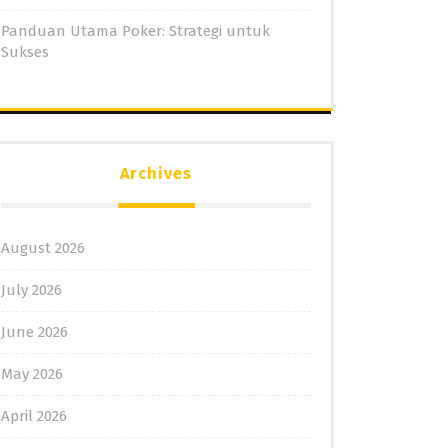
Panduan Utama Poker: Strategi untuk
Sukses
Archives
August 2026
July 2026
June 2026
May 2026
April 2026