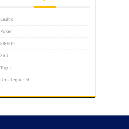
Casino
Poker
SBOBET
Slot
Togel
Uncategorized