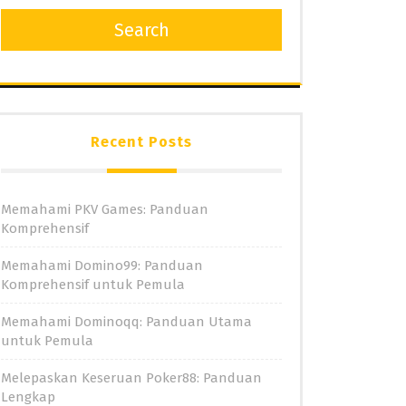
Search
Recent Posts
Memahami PKV Games: Panduan
Komprehensif
Memahami Domino99: Panduan
Komprehensif untuk Pemula
Memahami Dominoqq: Panduan Utama
untuk Pemula
Melepaskan Keseruan Poker88: Panduan
Lengkap