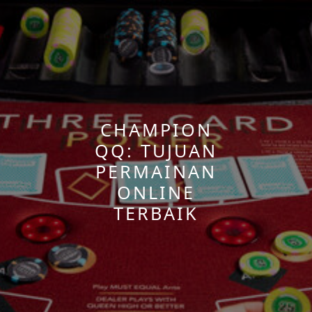
CHAMPION
QQ: TUJUAN
PERMAINAN
ONLINE
TERBAIK