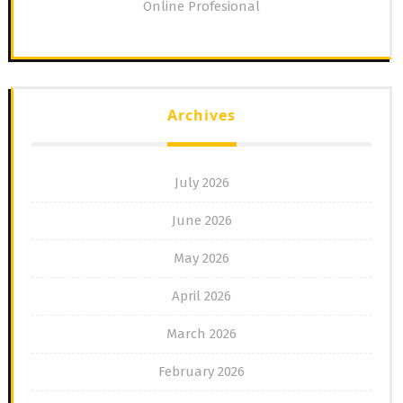
Online Profesional
Archives
July 2026
June 2026
May 2026
April 2026
March 2026
February 2026