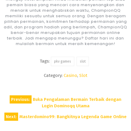
pemain biasa yang mencari cara menyenangkan dan
menarik untuk menghabiskan waktu, ChampionQQ
memiliki sesuatu untuk semua orang. Dengan beragam
pilihan permainan, komitmen terhadap permainan yang
adil, dan program hadiah yang berlimpah, ChampionQQ
benar-benar merupakan tujuan permainan online
terbaik. Jadi mengapa menunggu? Daftar hari ini dan
mulailah bermain untuk meraih kemenangan!
Tags:
pkv games
slot
Category:
Casino
,
Slot
Post
Previous:
Buka Pengalaman Bermain Terbaik dengan
navigation
Login Dominoqq Utama
Next:
Masterdomino99: Bangkitnya Legenda Game Online