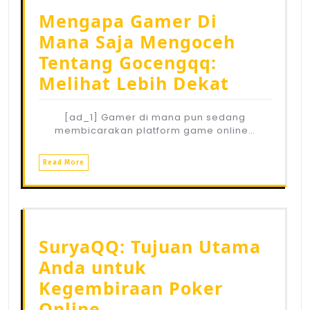
Mengapa Gamer Di
Mana Saja Mengoceh
Tentang Gocengqq:
Melihat Lebih Dekat
[ad_1] Gamer di mana pun sedang
membicarakan platform game online…
Read More
SuryaQQ: Tujuan Utama
Anda untuk
Kegembiraan Poker
Online