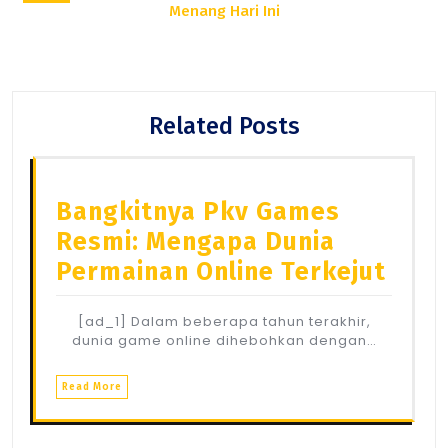
Menang Hari Ini
Related Posts
Bangkitnya Pkv Games
Resmi: Mengapa Dunia
Permainan Online Terkejut
[ad_1] Dalam beberapa tahun terakhir,
dunia game online dihebohkan dengan…
Read More