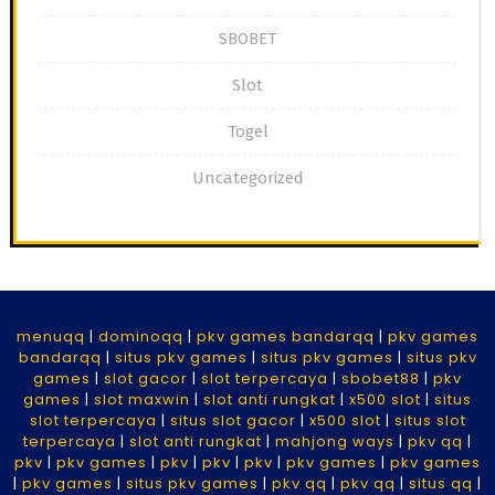
SBOBET
Slot
Togel
Uncategorized
menuqq
|
dominoqq
|
pkv games bandarqq
|
pkv games
bandarqq
|
situs pkv games
|
situs pkv games
|
situs pkv
games
|
slot gacor
|
slot terpercaya
|
sbobet88
|
pkv
games
|
slot maxwin
|
slot anti rungkat
|
x500 slot
|
situs
slot terpercaya
|
situs slot gacor
|
x500 slot
|
situs slot
terpercaya
|
slot anti rungkat
|
mahjong ways
|
pkv qq
|
pkv
|
pkv games
|
pkv
|
pkv
|
pkv
|
pkv games
|
pkv games
|
pkv games
|
situs pkv games
|
pkv qq
|
pkv qq
|
situs qq
|