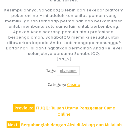
untuk sukses.
Kesimpulannya, SahabatQQ lebih dari sekedar platform
poker online – ini adalah komunitas pemain yang
memiliki gairah terhadap permainan dan berkomitmen
untuk membantu satu sama lain untuk berkembang.
Apakah Anda seorang pemula atau profesional
berpengalaman, SahabatQQ memiliki sesuatu untuk
ditawarkan kepada Anda. Jadi mengapa menunggu?
Daftar hari ini dan tingkatkan permainan Anda ke level
selanjutnya bersama SahabatQQ.
[ad_2]
Tags:
pkv games
Category:
Casino
Post
Previous:
ITUQQ: Tujuan Utama Penggemar Game
navigation
Online
Next:
Bergabunglah dengan Aksi di Asikqq dan Mulailah