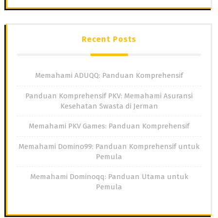
Recent Posts
Memahami ADUQQ: Panduan Komprehensif
Panduan Komprehensif PKV: Memahami Asuransi
Kesehatan Swasta di Jerman
Memahami PKV Games: Panduan Komprehensif
Memahami Domino99: Panduan Komprehensif untuk
Pemula
Memahami Dominoqq: Panduan Utama untuk
Pemula