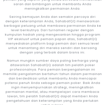
saran dan bimbingan untuk membantu Anda
meningkatkan permainan Anda.
Seiring kemajuan Anda dan semakin percaya diri
dengan keterampilan Anda, SahabatQQ menawarkan
berbagai peluang untuk membawa permainan Anda ke
level berikutnya. Dari turnamen reguler dengan
kumpulan hadiah yang mengesankan hingga program
VIP eksklusif untuk pemain papan atas, SahabatQQ
menyediakan platform bagi pemain dari semua level
untuk menantang diri mereka sendiri dan bersaing
dengan yang terbaik dalam bisnis ini.
Namun mungkin sumber daya paling berharga yang
ditawarkan SahabatQQ adalah tim pelatih poker
profesionalnya. Para pemain berpengalaman ini
memiliki pengalaman bertahun-tahun dalam permainan
dan berdedikasi untuk membantu Anda mencapai
potensi penuh Anda sebagai pemain poker. Baik Anda
ingin menyempurnakan strategi, meningkatkan
permainan mental, atau mempelajari cara membaca
lawan, tim pelatih SahabatQQ dapat memberi Anda
pengetahuan dan keterampilan yang Anda perlukan