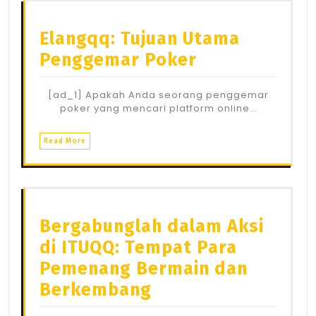
Elangqq: Tujuan Utama
Penggemar Poker
[ad_1] Apakah Anda seorang penggemar
poker yang mencari platform online…
Read More
Bergabunglah dalam Aksi
di ITUQQ: Tempat Para
Pemenang Bermain dan
Berkembang