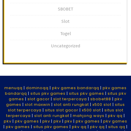
SBOBET
Slot
Togel
Uncategorized
menuqq
|
dominoqq
|
pkv games bandarqq
|
pkv games
bandarqq
|
situs pkv games
|
situs pkv games
|
situs pkv
games
|
slot gacor
|
slot terpercaya
|
sbobet88
|
pkv
games
|
slot maxwin
|
slot anti rungkat
|
x500 slot
|
situs
slot terpercaya
|
situs slot gacor
|
x500 slot
|
situs slot
terpercaya
|
slot anti rungkat
|
mahjong ways
|
pkv qq
|
pkv
|
pkv games
|
pkv
|
pkv
|
pkv
|
pkv games
|
pkv games
|
pkv games
|
situs pkv games
|
pkv qq
|
pkv qq
|
situs qq
|