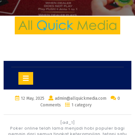
Skip
to
content
Open
Button
12 May, 2025
admin@allquickmedia.com
0
Comments
1 category
[ad_1]
Poker online telah lama menjadi hobi populer bagi
pemain dari semua tingkat keterampilan, tetapi satu