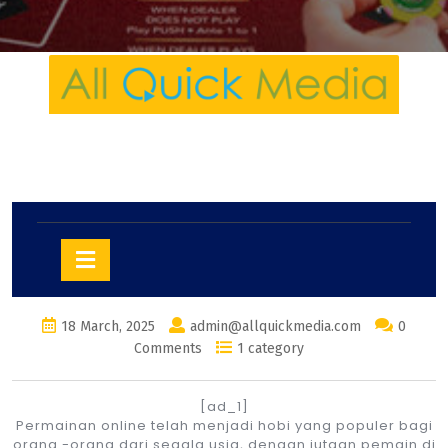
Skip
to
content
Open
Button
18 March, 2025
admin@allquickmedia.com
0
Comments
1 category
[ad_1]
Permainan online telah menjadi hobi yang populer bagi
orang -orang dari segala usia, dengan jutaan pemain di