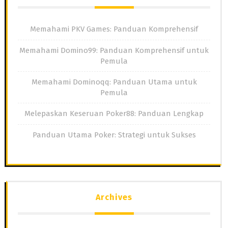
Memahami PKV Games: Panduan Komprehensif
Memahami Domino99: Panduan Komprehensif untuk
Pemula
Memahami Dominoqq: Panduan Utama untuk
Pemula
Melepaskan Keseruan Poker88: Panduan Lengkap
Panduan Utama Poker: Strategi untuk Sukses
Archives