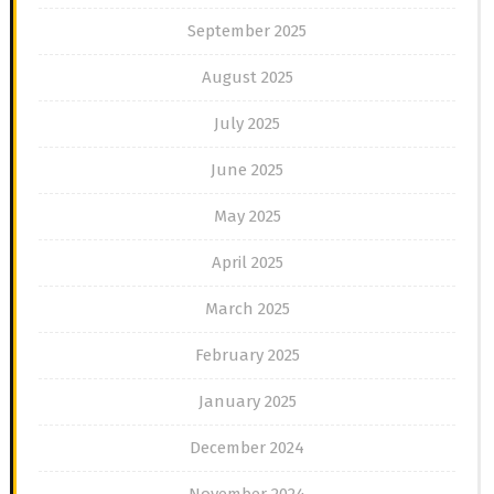
September 2025
August 2025
July 2025
June 2025
May 2025
April 2025
March 2025
February 2025
January 2025
December 2024
November 2024