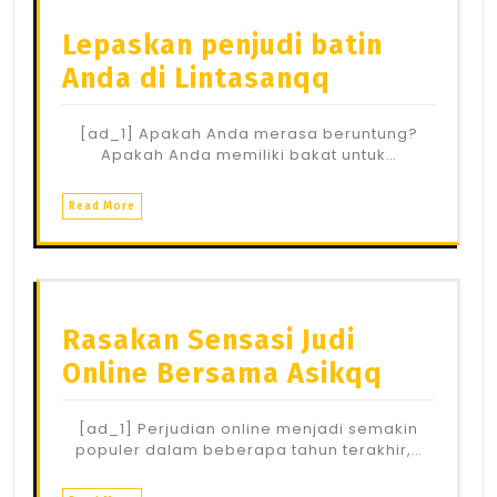
Lepaskan penjudi batin
Anda di Lintasanqq
[ad_1] Apakah Anda merasa beruntung?
Apakah Anda memiliki bakat untuk…
Read More
Rasakan Sensasi Judi
Online Bersama Asikqq
[ad_1] Perjudian online menjadi semakin
populer dalam beberapa tahun terakhir,…