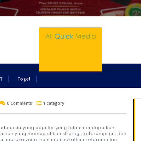
T
Togel
0 Comments
1 category
Indonesia yang populer yang telah mendapatkan
rmainan yang membutuhkan strategi, keterampilan, dan
Bagi mereka yang ingin meningkatkan keterampilan