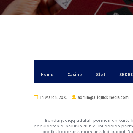
Skip
to
Home
Casino
Slot
SBOBE
content
14 March, 2025
admin@allquickmedia.com
Bandarjudiqq adalah permainan kartu 
popularitas di seluruh dunia. Ini adalah pe
sedikit keberuntungan untuk dikuasai. 