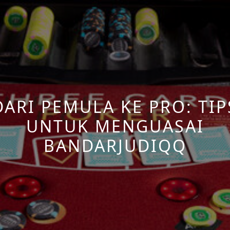
DARI PEMULA KE PRO: TIP
UNTUK MENGUASAI
BANDARJUDIQQ