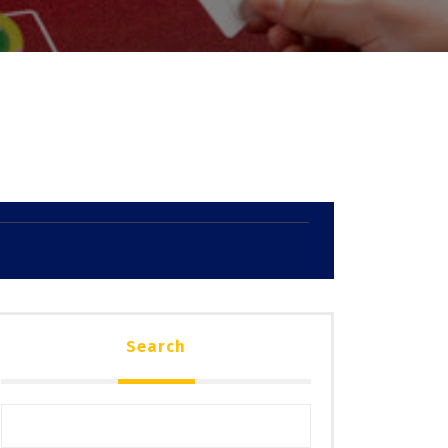
Search