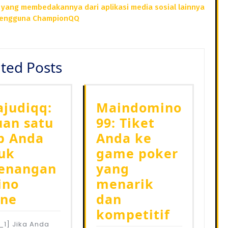
 yang membedakannya dari aplikasi media sosial lainnya
 pengguna ChampionQQ
ated Posts
ajudiqq:
Maindomino
uan satu
99: Tiket
p Anda
Anda ke
uk
game poker
enangan
yang
ino
menarik
ine
dan
kompetitif
_1] Jika Anda