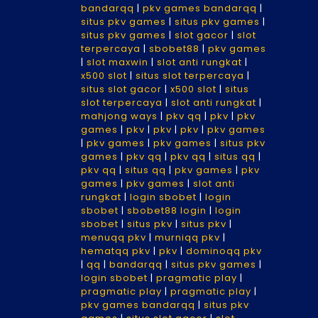
bandarqq
|
pkv games bandarqq
|
situs pkv games
|
situs pkv games
|
situs pkv games
|
slot gacor
|
slot
terpercaya
|
sbobet88
|
pkv games
|
slot maxwin
|
slot anti rungkat
|
x500 slot
|
situs slot terpercaya
|
situs slot gacor
|
x500 slot
|
situs
slot terpercaya
|
slot anti rungkat
|
mahjong ways
|
pkv qq
|
pkv
|
pkv
games
|
pkv
|
pkv
|
pkv
|
pkv games
|
pkv games
|
pkv games
|
situs pkv
games
|
pkv qq
|
pkv qq
|
situs qq
|
pkv qq
|
situs qq
|
pkv games
|
pkv
games
|
pkv games
|
slot anti
rungkat
|
login sbobet
|
login
sbobet
|
sbobet88 login
|
login
sbobet
|
situs pkv
|
situs pkv
|
menuqq pkv
|
murniqq pkv
|
hematqq pkv
|
pkv
|
dominoqq pkv
|
qq
|
bandarqq
|
situs pkv games
|
login sbobet
|
pragmatic play
|
pragmatic play
|
pragmatic play
|
pkv games bandarqq
|
situs pkv