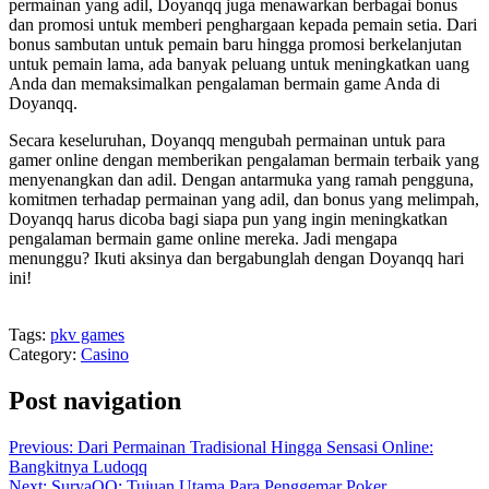
permainan yang adil, Doyanqq juga menawarkan berbagai bonus
dan promosi untuk memberi penghargaan kepada pemain setia. Dari
bonus sambutan untuk pemain baru hingga promosi berkelanjutan
untuk pemain lama, ada banyak peluang untuk meningkatkan uang
Anda dan memaksimalkan pengalaman bermain game Anda di
Doyanqq.
Secara keseluruhan, Doyanqq mengubah permainan untuk para
gamer online dengan memberikan pengalaman bermain terbaik yang
menyenangkan dan adil. Dengan antarmuka yang ramah pengguna,
komitmen terhadap permainan yang adil, dan bonus yang melimpah,
Doyanqq harus dicoba bagi siapa pun yang ingin meningkatkan
pengalaman bermain game online mereka. Jadi mengapa
menunggu? Ikuti aksinya dan bergabunglah dengan Doyanqq hari
ini!
Tags:
pkv games
Category:
Casino
Post navigation
Previous:
Dari Permainan Tradisional Hingga Sensasi Online:
Bangkitnya Ludoqq
Next:
SuryaQQ: Tujuan Utama Para Penggemar Poker