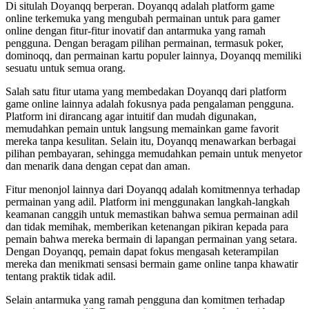
Di situlah Doyanqq berperan. Doyanqq adalah platform game
online terkemuka yang mengubah permainan untuk para gamer
online dengan fitur-fitur inovatif dan antarmuka yang ramah
pengguna. Dengan beragam pilihan permainan, termasuk poker,
dominoqq, dan permainan kartu populer lainnya, Doyanqq memiliki
sesuatu untuk semua orang.
Salah satu fitur utama yang membedakan Doyanqq dari platform
game online lainnya adalah fokusnya pada pengalaman pengguna.
Platform ini dirancang agar intuitif dan mudah digunakan,
memudahkan pemain untuk langsung memainkan game favorit
mereka tanpa kesulitan. Selain itu, Doyanqq menawarkan berbagai
pilihan pembayaran, sehingga memudahkan pemain untuk menyetor
dan menarik dana dengan cepat dan aman.
Fitur menonjol lainnya dari Doyanqq adalah komitmennya terhadap
permainan yang adil. Platform ini menggunakan langkah-langkah
keamanan canggih untuk memastikan bahwa semua permainan adil
dan tidak memihak, memberikan ketenangan pikiran kepada para
pemain bahwa mereka bermain di lapangan permainan yang setara.
Dengan Doyanqq, pemain dapat fokus mengasah keterampilan
mereka dan menikmati sensasi bermain game online tanpa khawatir
tentang praktik tidak adil.
Selain antarmuka yang ramah pengguna dan komitmen terhadap