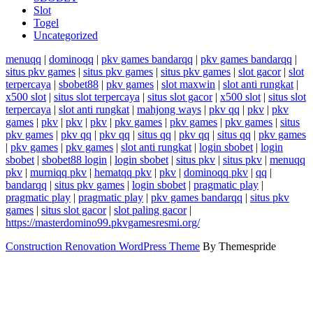
Slot
Togel
Uncategorized
menuqq
|
dominoqq
|
pkv games bandarqq
|
pkv games bandarqq
|
situs pkv games
|
situs pkv games
|
situs pkv games
|
slot gacor
|
slot
terpercaya
|
sbobet88
|
pkv games
|
slot maxwin
|
slot anti rungkat
|
x500 slot
|
situs slot terpercaya
|
situs slot gacor
|
x500 slot
|
situs slot
terpercaya
|
slot anti rungkat
|
mahjong ways
|
pkv qq
|
pkv
|
pkv
games
|
pkv
|
pkv
|
pkv
|
pkv games
|
pkv games
|
pkv games
|
situs
pkv games
|
pkv qq
|
pkv qq
|
situs qq
|
pkv qq
|
situs qq
|
pkv games
|
pkv games
|
pkv games
|
slot anti rungkat
|
login sbobet
|
login
sbobet
|
sbobet88 login
|
login sbobet
|
situs pkv
|
situs pkv
|
menuqq
pkv
|
murniqq pkv
|
hematqq pkv
|
pkv
|
dominoqq pkv
|
qq
|
bandarqq
|
situs pkv games
|
login sbobet
|
pragmatic play
|
pragmatic play
|
pragmatic play
|
pkv games bandarqq
|
situs pkv
games
|
situs slot gacor
|
slot paling gacor
|
https://masterdomino99.pkvgamesresmi.org/
Construction Renovation WordPress Theme
By Themespride