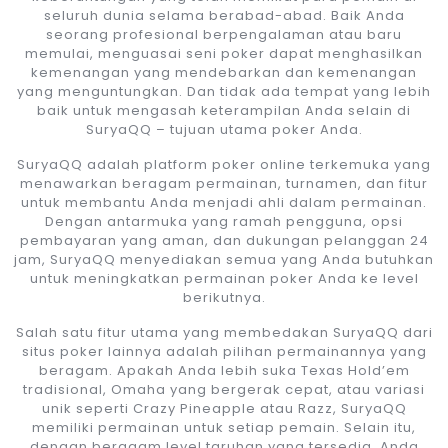
seluruh dunia selama berabad-abad. Baik Anda
seorang profesional berpengalaman atau baru
memulai, menguasai seni poker dapat menghasilkan
kemenangan yang mendebarkan dan kemenangan
yang menguntungkan. Dan tidak ada tempat yang lebih
baik untuk mengasah keterampilan Anda selain di
SuryaQQ – tujuan utama poker Anda.
SuryaQQ adalah platform poker online terkemuka yang
menawarkan beragam permainan, turnamen, dan fitur
untuk membantu Anda menjadi ahli dalam permainan.
Dengan antarmuka yang ramah pengguna, opsi
pembayaran yang aman, dan dukungan pelanggan 24
jam, SuryaQQ menyediakan semua yang Anda butuhkan
untuk meningkatkan permainan poker Anda ke level
berikutnya.
Salah satu fitur utama yang membedakan SuryaQQ dari
situs poker lainnya adalah pilihan permainannya yang
beragam. Apakah Anda lebih suka Texas Hold’em
tradisional, Omaha yang bergerak cepat, atau variasi
unik seperti Crazy Pineapple atau Razz, SuryaQQ
memiliki permainan untuk setiap pemain. Selain itu,
dengan beragam level taruhan yang tersedia, Anda