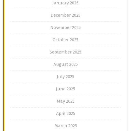
January 2026
December 2025
November 2025
October 2025
September 2025
August 2025
July 2025
June 2025
May 2025
April 2025
March 2025