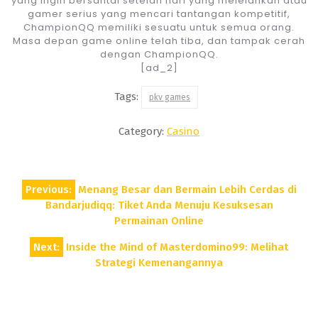
yang ingin bersantai setelah hari yang melelahkan atau
gamer serius yang mencari tantangan kompetitif,
ChampionQQ memiliki sesuatu untuk semua orang.
Masa depan game online telah tiba, dan tampak cerah
dengan ChampionQQ.
[ad_2]
Tags:
pkv games
Category:
Casino
Post
Previous:
Menang Besar dan Bermain Lebih Cerdas di
navigation
Bandarjudiqq: Tiket Anda Menuju Kesuksesan
Permainan Online
Next:
Inside the Mind of Masterdomino99: Melihat
Strategi Kemenangannya