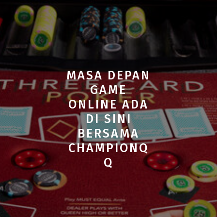
MASA DEPAN
GAME
ONLINE ADA
DI SINI
BERSAMA
CHAMPIONQ
Q