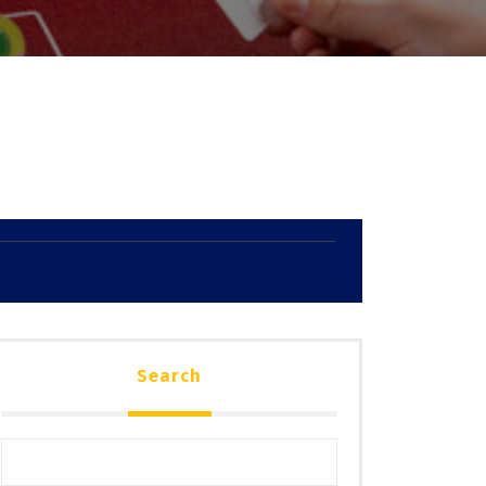
Search