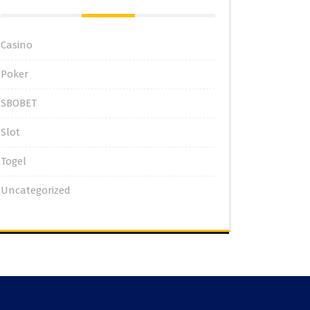
Casino
Poker
SBOBET
Slot
Togel
Uncategorized