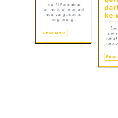
[ad_1] Permainan
dar
online telah menjadi
ke 
hobi yang populer
bagi orang…
[ad
Read More
perm
yang 
para 
Read