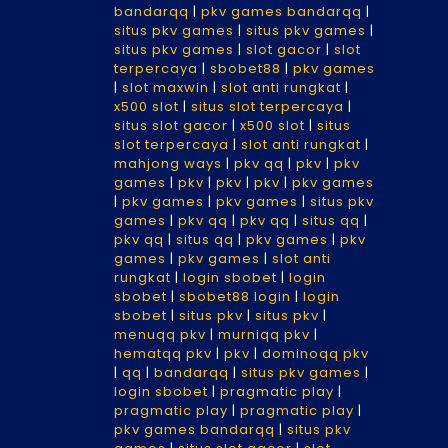
bandarqq
|
pkv games bandarqq
|
situs pkv games
|
situs pkv games
|
situs pkv games
|
slot gacor
|
slot
terpercaya
|
sbobet88
|
pkv games
|
slot maxwin
|
slot anti rungkat
|
x500 slot
|
situs slot terpercaya
|
situs slot gacor
|
x500 slot
|
situs
slot terpercaya
|
slot anti rungkat
|
mahjong ways
|
pkv qq
|
pkv
|
pkv
games
|
pkv
|
pkv
|
pkv
|
pkv games
|
pkv games
|
pkv games
|
situs pkv
games
|
pkv qq
|
pkv qq
|
situs qq
|
pkv qq
|
situs qq
|
pkv games
|
pkv
games
|
pkv games
|
slot anti
rungkat
|
login sbobet
|
login
sbobet
|
sbobet88 login
|
login
sbobet
|
situs pkv
|
situs pkv
|
menuqq pkv
|
murniqq pkv
|
hematqq pkv
|
pkv
|
dominoqq pkv
|
qq
|
bandarqq
|
situs pkv games
|
login sbobet
|
pragmatic play
|
pragmatic play
|
pragmatic play
|
pkv games bandarqq
|
situs pkv