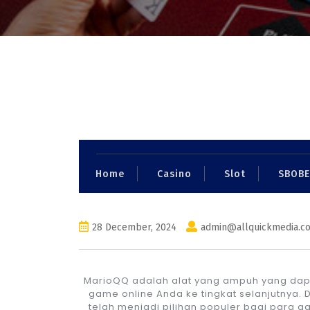
Skip
to
Home
Casino
Slot
SBOBE
content
28 December, 2024
admin@allquickmedia.c
MarioQQ adalah alat yang ampuh yang d
game online Anda ke tingkat selanjutnya
telah menjadi pilihan populer bagi para 