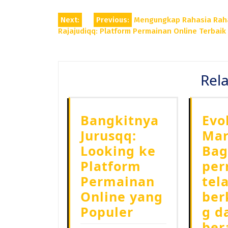
Post
Next:
Previous:
Mengungkap Rahasia Rahas
Rajajudiqq: Platform Permainan Online Terbaik
navigation
Rel
Bangkitnya
Evo
Jurusqq:
Mar
Looking ke
Bag
Platform
per
Permainan
tel
Online yang
be
Populer
g d
ber