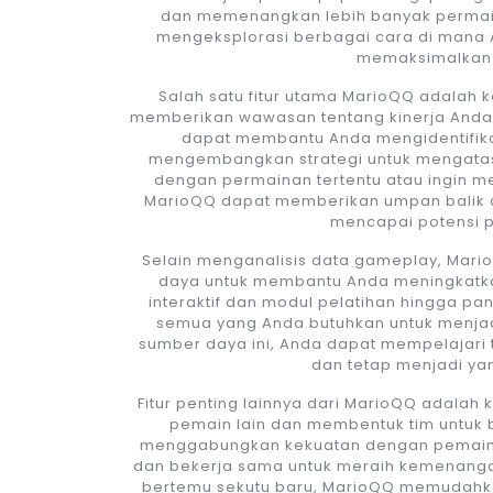
dan memenangkan lebih banyak permain
mengeksplorasi berbagai cara di mana
memaksimalkan 
Salah satu fitur utama MarioQQ adala
memberikan wawasan tentang kinerja Anda.
dapat membantu Anda mengidentifika
mengembangkan strategi untuk mengata
dengan permainan tertentu atau ingin m
MarioQQ dapat memberikan umpan balik 
mencapai potensi 
Selain menganalisis data gameplay, Mar
daya untuk membantu Anda meningkatkan
interaktif dan modul pelatihan hingga pa
semua yang Anda butuhkan untuk menja
sumber daya ini, Anda dapat mempelajari
dan tetap menjadi ya
Fitur penting lainnya dari MarioQQ ada
pemain lain dan membentuk tim untuk
menggabungkan kekuatan dengan pemain la
dan bekerja sama untuk meraih kemenanga
bertemu sekutu baru, MarioQQ memudahk