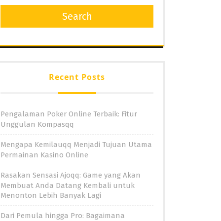
Search
Recent Posts
Pengalaman Poker Online Terbaik: Fitur
Unggulan Kompasqq
Mengapa Kemilauqq Menjadi Tujuan Utama
Permainan Kasino Online
Rasakan Sensasi Ajoqq: Game yang Akan
Membuat Anda Datang Kembali untuk
Menonton Lebih Banyak Lagi
Dari Pemula hingga Pro: Bagaimana