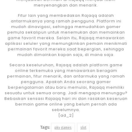
menyenangkan dan menarik.
Fitur lain yang membedakan Rajaqq adalah
antarmukanya yang ramah pengguna. Platform ini
mudah dinavigasi, sehingga memudahkan gamer
pemula sekalipun untuk menemukan dan memainkan
game favorit mereka. Selain itu, Rajaqq menawarkan
aplikasi seluler yang memungkinkan pemain menikmati
permainan favorit mereka saat bepergian, sehingga
mudah dimainkan kapan saja, di mana saja.
Secara keseluruhan, Rajaqq adalah platform game
online terkemuka yang menawarkan beragam
permainan, fitur menarik, dan antarmuka yang ramah
pengguna. Apakah Anda seorang gamer
berpengalaman atau baru memulai, Rajaqq memiliki
sesuatu untuk semua orang. Jadi mengapa menunggu?
Bebaskan sensasi Rajaqq hari ini dan rasakan keseruan
bermain game online yang belum pernah ada
sebelumnya.
[ad_2]
Tags:
pkv games
slot