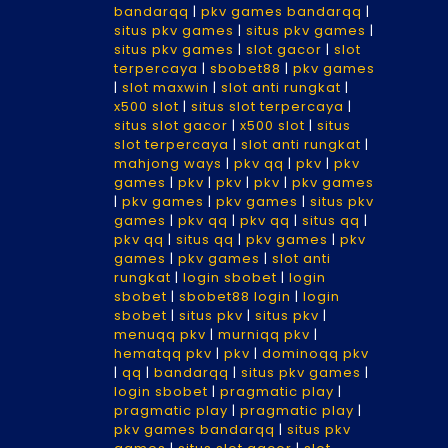
bandarqq
|
pkv games bandarqq
|
situs pkv games
|
situs pkv games
|
situs pkv games
|
slot gacor
|
slot
terpercaya
|
sbobet88
|
pkv games
|
slot maxwin
|
slot anti rungkat
|
x500 slot
|
situs slot terpercaya
|
situs slot gacor
|
x500 slot
|
situs
slot terpercaya
|
slot anti rungkat
|
mahjong ways
|
pkv qq
|
pkv
|
pkv
games
|
pkv
|
pkv
|
pkv
|
pkv games
|
pkv games
|
pkv games
|
situs pkv
games
|
pkv qq
|
pkv qq
|
situs qq
|
pkv qq
|
situs qq
|
pkv games
|
pkv
games
|
pkv games
|
slot anti
rungkat
|
login sbobet
|
login
sbobet
|
sbobet88 login
|
login
sbobet
|
situs pkv
|
situs pkv
|
menuqq pkv
|
murniqq pkv
|
hematqq pkv
|
pkv
|
dominoqq pkv
|
qq
|
bandarqq
|
situs pkv games
|
login sbobet
|
pragmatic play
|
pragmatic play
|
pragmatic play
|
pkv games bandarqq
|
situs pkv