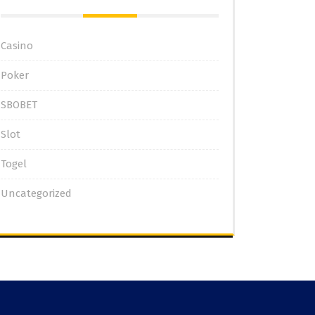
Casino
Poker
SBOBET
Slot
Togel
Uncategorized