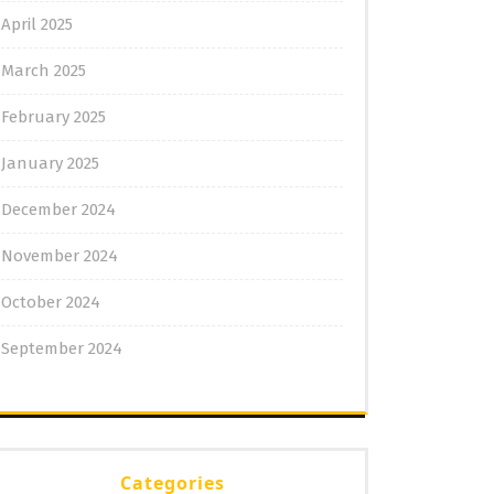
April 2025
March 2025
February 2025
January 2025
December 2024
November 2024
October 2024
September 2024
Categories