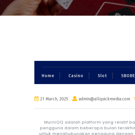
Skip
to
Home
Casino
Slot
SBOBE
content
21 March, 2025
admin@allquickmedia.com
MurniQQ adalah platform yang relatif b
pengguna dalam beberapa bulan terakhir.
untuk menghubungkan pengguna dengan p