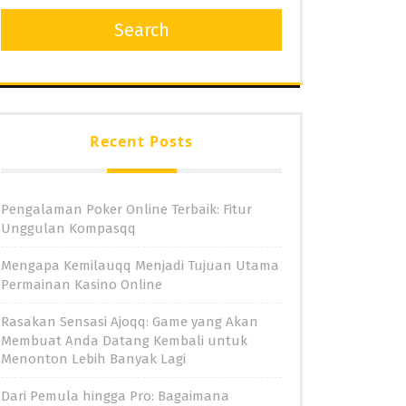
Search
Recent Posts
Pengalaman Poker Online Terbaik: Fitur
Unggulan Kompasqq
Mengapa Kemilauqq Menjadi Tujuan Utama
Permainan Kasino Online
Rasakan Sensasi Ajoqq: Game yang Akan
Membuat Anda Datang Kembali untuk
Menonton Lebih Banyak Lagi
Dari Pemula hingga Pro: Bagaimana