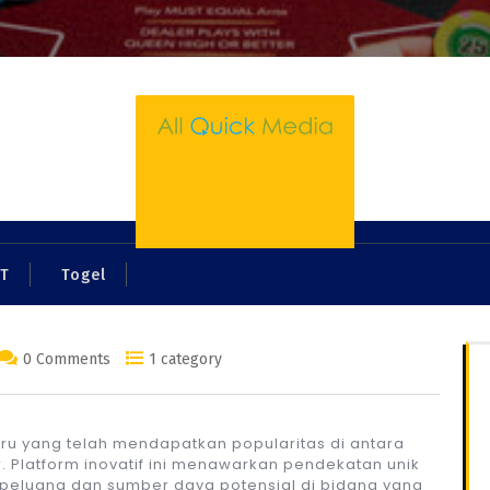
T
Togel
0 Comments
1 category
aru yang telah mendapatkan popularitas di antara
 Platform inovatif ini menawarkan pendekatan unik
eluang dan sumber daya potensial di bidang yang