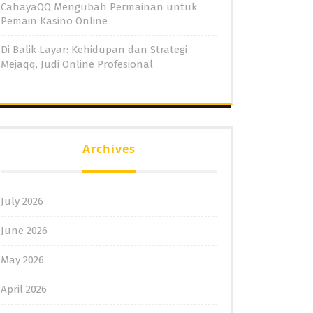
CahayaQQ Mengubah Permainan untuk
Pemain Kasino Online
Di Balik Layar: Kehidupan dan Strategi
Mejaqq, Judi Online Profesional
Archives
July 2026
June 2026
May 2026
April 2026