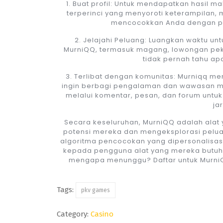
1. Buat profil: Untuk mendapatkan hasil m
terperinci yang menyoroti keterampilan, 
mencocokkan Anda dengan pe
2. Jelajahi Peluang: Luangkan waktu un
MurniQQ, termasuk magang, lowongan pek
tidak pernah tahu a
3. Terlibat dengan komunitas: Murniqq m
ingin berbagi pengalaman dan wawasan mer
melalui komentar, pesan, dan forum unt
ja
Secara keseluruhan, MurniQQ adalah ala
potensi mereka dan mengeksplorasi pelu
algoritma pencocokan yang dipersonalisa
kepada pengguna alat yang mereka butuhka
mengapa menunggu? Daftar untuk MurniQ
Tags:
pkv games
Category:
Casino