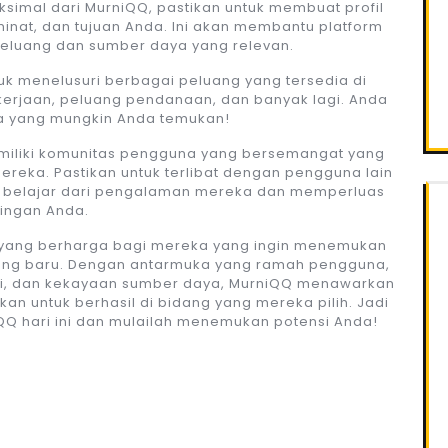
aksimal dari MurniQQ, pastikan untuk membuat profil
minat, dan tujuan Anda. Ini akan membantu platform
luang dan sumber daya yang relevan.
tuk menelusuri berbagai peluang yang tersedia di
erjaan, peluang pendanaan, dan banyak lagi. Anda
pa yang mungkin Anda temukan!
emiliki komunitas pengguna yang bersemangat yang
eka. Pastikan untuk terlibat dengan pengguna lain
uk belajar dari pengalaman mereka dan memperluas
ringan Anda.
t yang berharga bagi mereka yang ingin menemukan
ang baru. Dengan antarmuka yang ramah pengguna,
si, dan kekayaan sumber daya, MurniQQ menawarkan
n untuk berhasil di bidang yang mereka pilih. Jadi
Q hari ini dan mulailah menemukan potensi Anda!