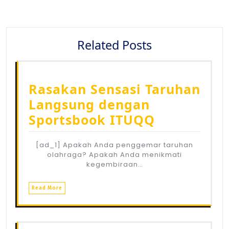
Related Posts
Rasakan Sensasi Taruhan
Langsung dengan
Sportsbook ITUQQ
[ad_1] Apakah Anda penggemar taruhan
olahraga? Apakah Anda menikmati
kegembiraan…
Read More