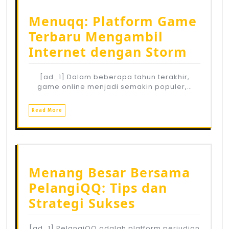
Menuqq: Platform Game
Terbaru Mengambil
Internet dengan Storm
[ad_1] Dalam beberapa tahun terakhir,
game online menjadi semakin populer,…
Read More
Menang Besar Bersama
PelangiQQ: Tips dan
Strategi Sukses
[ad_1] PelangiQQ adalah platform perjudian