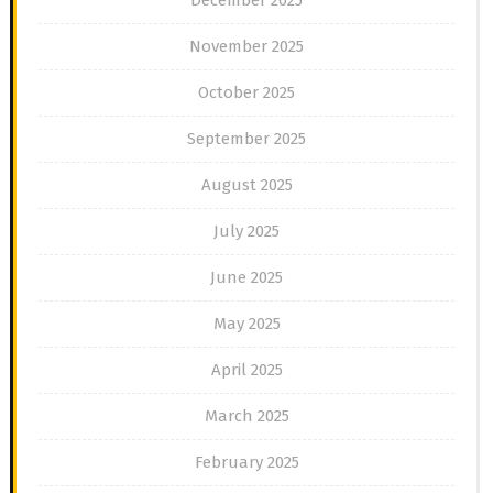
November 2025
October 2025
September 2025
August 2025
July 2025
June 2025
May 2025
April 2025
March 2025
February 2025