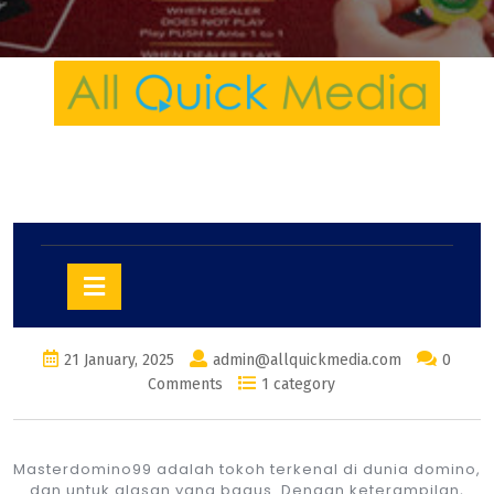
Skip
to
content
Open
Button
21 January, 2025
admin@allquickmedia.com
0
Comments
1 category
Masterdomino99 adalah tokoh terkenal di dunia domino,
dan untuk alasan yang bagus. Dengan keterampilan,