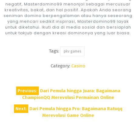
negatif, Masterdomino99 menonjol sebagai mercusuar
kreativitas, bakat, dan hal positif. Apakah Anda seorang
seniman domino berpengalaman atau hanya seseorang
yang mencari sedikit inspirasi, Masterdomino99 layak
untuk diketahui. Ikuti dia di media sosial dan bersiaplah
untuk takjub dengan kreasi dominonya yang luar biasa.
Tags:
pkv games
Category:
Casino
Post
Previous:
Dari Pemula hingga Juara: Bagaimana
navigation
ChampionQQ Merevolusi Permainan Online
Next:
Dari Pemula hingga Pro: Bagaimana Ratuqq
Merevolusi Game Online