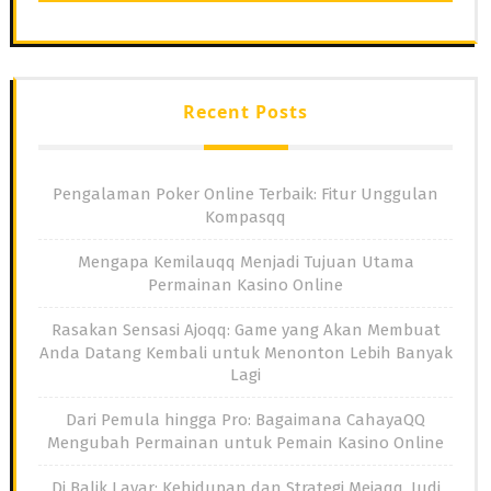
Recent Posts
Pengalaman Poker Online Terbaik: Fitur Unggulan
Kompasqq
Mengapa Kemilauqq Menjadi Tujuan Utama
Permainan Kasino Online
Rasakan Sensasi Ajoqq: Game yang Akan Membuat
Anda Datang Kembali untuk Menonton Lebih Banyak
Lagi
Dari Pemula hingga Pro: Bagaimana CahayaQQ
Mengubah Permainan untuk Pemain Kasino Online
Di Balik Layar: Kehidupan dan Strategi Mejaqq, Judi