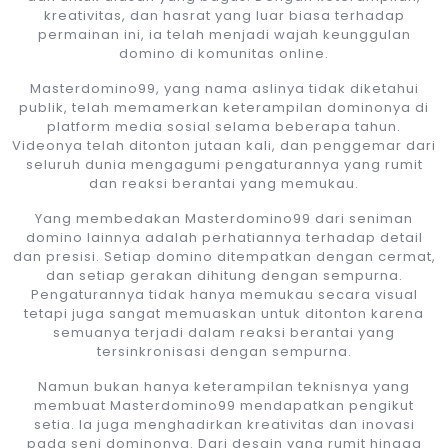
kreativitas, dan hasrat yang luar biasa terhadap
permainan ini, ia telah menjadi wajah keunggulan
domino di komunitas online.
Masterdomino99, yang nama aslinya tidak diketahui
publik, telah memamerkan keterampilan dominonya di
platform media sosial selama beberapa tahun.
Videonya telah ditonton jutaan kali, dan penggemar dari
seluruh dunia mengagumi pengaturannya yang rumit
dan reaksi berantai yang memukau.
Yang membedakan Masterdomino99 dari seniman
domino lainnya adalah perhatiannya terhadap detail
dan presisi. Setiap domino ditempatkan dengan cermat,
dan setiap gerakan dihitung dengan sempurna.
Pengaturannya tidak hanya memukau secara visual
tetapi juga sangat memuaskan untuk ditonton karena
semuanya terjadi dalam reaksi berantai yang
tersinkronisasi dengan sempurna.
Namun bukan hanya keterampilan teknisnya yang
membuat Masterdomino99 mendapatkan pengikut
setia. Ia juga menghadirkan kreativitas dan inovasi
pada seni dominonya. Dari desain yang rumit hingga