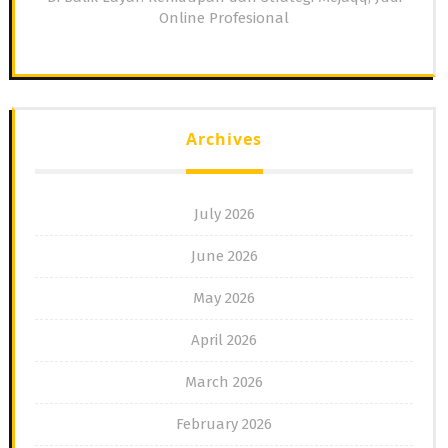
Online Profesional
Archives
July 2026
June 2026
May 2026
April 2026
March 2026
February 2026