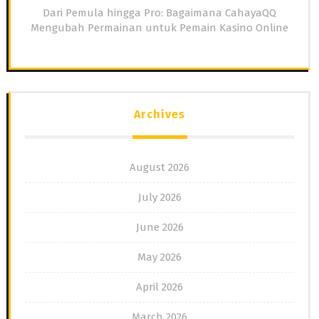
Dari Pemula hingga Pro: Bagaimana CahayaQQ
Mengubah Permainan untuk Pemain Kasino Online
Archives
August 2026
July 2026
June 2026
May 2026
April 2026
March 2026