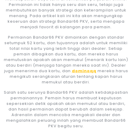
Permainan ini tidak hanya seru dan seru, tetapi juga
membutuhkan banyak strategi dan keterampilan untuk
menang. Pada artikel kali ini kita akan mengungkap
keseruan dan strategi Bandar66 PKV, serta mengapa
menjadi favorit di kalangan para pemain.
Permainan Bandar66 PKV dimainkan dengan standar
setumpuk 52 kartu, dan tujuannya adalah untuk memiliki
total nilai kartu yang lebih tinggi dari dealer. Setiap
pemain dibagikan dua kartu, dan mereka harus
memutuskan apakah akan memukul (menarik kartu lain)
atau berdiri (menjaga tangan mereka saat ini). Dealer
juga menerima dua kartu, dan
dominoqq
mereka harus
mengikuti serangkaian aturan tentang kapan harus
memukul atau berdiri.
Salah satu serunya Bandar66 PKV adalah ketidakpastian
permainannya. Pemain harus membuat keputusan
sepersekian detik apakah akan memukul atau berdiri,
dan hasil permainan dapat berubah dalam sekejap.
Adrenalin dalam mencoba mengakali dealer dan
mengalahkan peluang inilah yang membuat Bandar66
PKV begitu seru.