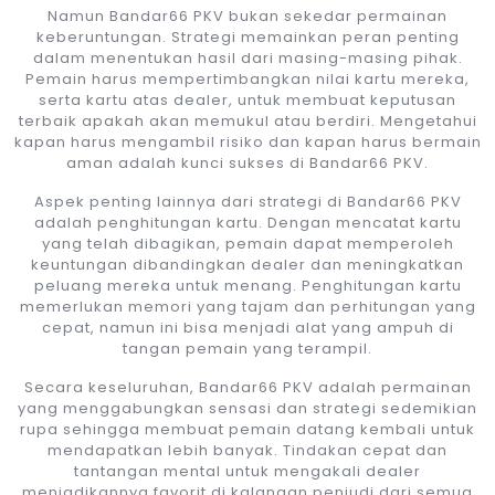
Namun Bandar66 PKV bukan sekedar permainan
keberuntungan. Strategi memainkan peran penting
dalam menentukan hasil dari masing-masing pihak.
Pemain harus mempertimbangkan nilai kartu mereka,
serta kartu atas dealer, untuk membuat keputusan
terbaik apakah akan memukul atau berdiri. Mengetahui
kapan harus mengambil risiko dan kapan harus bermain
aman adalah kunci sukses di Bandar66 PKV.
Aspek penting lainnya dari strategi di Bandar66 PKV
adalah penghitungan kartu. Dengan mencatat kartu
yang telah dibagikan, pemain dapat memperoleh
keuntungan dibandingkan dealer dan meningkatkan
peluang mereka untuk menang. Penghitungan kartu
memerlukan memori yang tajam dan perhitungan yang
cepat, namun ini bisa menjadi alat yang ampuh di
tangan pemain yang terampil.
Secara keseluruhan, Bandar66 PKV adalah permainan
yang menggabungkan sensasi dan strategi sedemikian
rupa sehingga membuat pemain datang kembali untuk
mendapatkan lebih banyak. Tindakan cepat dan
tantangan mental untuk mengakali dealer
menjadikannya favorit di kalangan penjudi dari semua