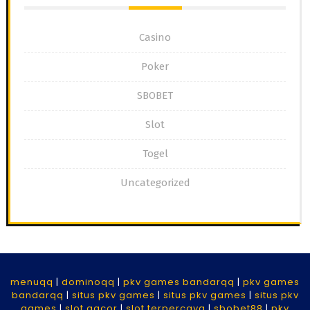
Casino
Poker
SBOBET
Slot
Togel
Uncategorized
menuqq
|
dominoqq
|
pkv games bandarqq
|
pkv games
bandarqq
|
situs pkv games
|
situs pkv games
|
situs pkv
games
|
slot gacor
|
slot terpercaya
|
sbobet88
|
pkv