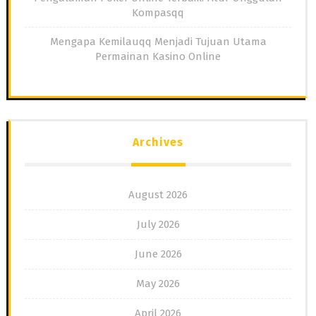
Kompasqq
Mengapa Kemilauqq Menjadi Tujuan Utama
Permainan Kasino Online
Archives
August 2026
July 2026
June 2026
May 2026
April 2026