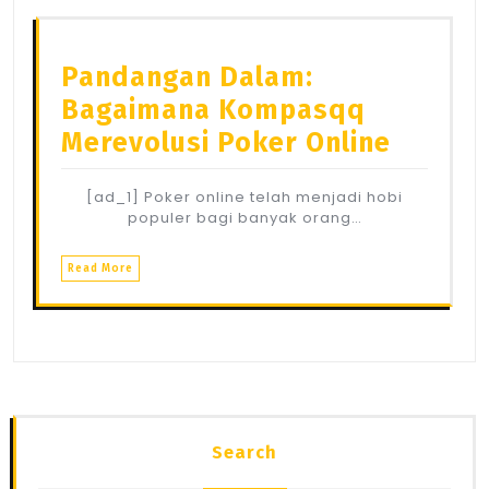
Pandangan Dalam:
Bagaimana Kompasqq
Merevolusi Poker Online
[ad_1] Poker online telah menjadi hobi
populer bagi banyak orang…
Read More
Search