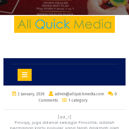
Skip
to
content
Open
Button
2 January, 2026
admin@allquickmedia.com
0
Comments
1 category
[ad_1]
Pinoqq, juga dikenal sebagai Pinochle, adalah
permainan kartu populer yang telah dinikmati oleh