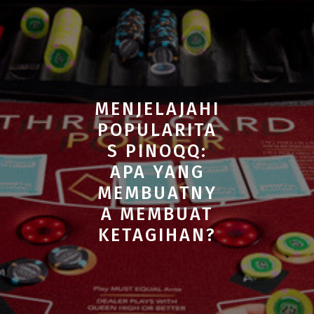
MENJELAJAHI
POPULARITA
S PINOQQ:
APA YANG
MEMBUATNY
A MEMBUAT
KETAGIHAN?