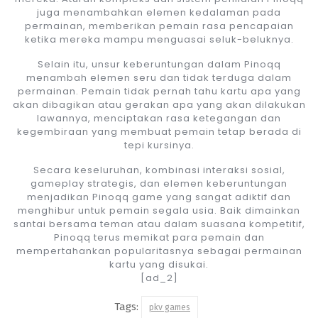
juga menambahkan elemen kedalaman pada
permainan, memberikan pemain rasa pencapaian
ketika mereka mampu menguasai seluk-beluknya.
Selain itu, unsur keberuntungan dalam Pinoqq
menambah elemen seru dan tidak terduga dalam
permainan. Pemain tidak pernah tahu kartu apa yang
akan dibagikan atau gerakan apa yang akan dilakukan
lawannya, menciptakan rasa ketegangan dan
kegembiraan yang membuat pemain tetap berada di
tepi kursinya.
Secara keseluruhan, kombinasi interaksi sosial,
gameplay strategis, dan elemen keberuntungan
menjadikan Pinoqq game yang sangat adiktif dan
menghibur untuk pemain segala usia. Baik dimainkan
santai bersama teman atau dalam suasana kompetitif,
Pinoqq terus memikat para pemain dan
mempertahankan popularitasnya sebagai permainan
kartu yang disukai.
[ad_2]
Tags:
pkv games