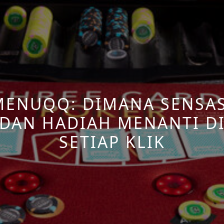
MENUQQ: DIMANA SENSAS
DAN HADIAH MENANTI D
SETIAP KLIK