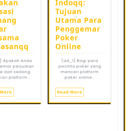
akan
Indoqq:
sasi
Tujuan
nang
Utama Para
ar
Penggemar
sama
Poker
tasanqq
Online
] Apakah Anda
[ad_1] Bagi para
emar perjudian
pecinta poker yang
ne dan sedang
mencari platform
ari platform…
poker online…
 More
Read More