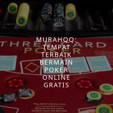
MURAHQQ:
TEMPAT
TERBAIK
BERMAIN
POKER
ONLINE
GRATIS