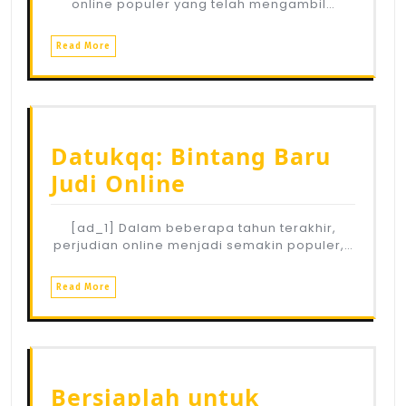
online populer yang telah mengambil…
Read More
Datukqq: Bintang Baru
Judi Online
[ad_1] Dalam beberapa tahun terakhir,
perjudian online menjadi semakin populer,…
Read More
Bersiaplah untuk