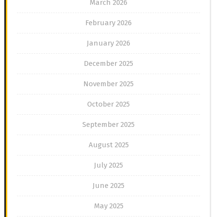
March 2026
February 2026
January 2026
December 2025
November 2025
October 2025
September 2025
August 2025
July 2025
June 2025
May 2025