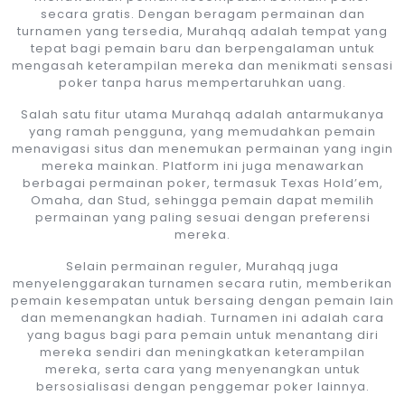
secara gratis. Dengan beragam permainan dan
turnamen yang tersedia, Murahqq adalah tempat yang
tepat bagi pemain baru dan berpengalaman untuk
mengasah keterampilan mereka dan menikmati sensasi
poker tanpa harus mempertaruhkan uang.
Salah satu fitur utama Murahqq adalah antarmukanya
yang ramah pengguna, yang memudahkan pemain
menavigasi situs dan menemukan permainan yang ingin
mereka mainkan. Platform ini juga menawarkan
berbagai permainan poker, termasuk Texas Hold’em,
Omaha, dan Stud, sehingga pemain dapat memilih
permainan yang paling sesuai dengan preferensi
mereka.
Selain permainan reguler, Murahqq juga
menyelenggarakan turnamen secara rutin, memberikan
pemain kesempatan untuk bersaing dengan pemain lain
dan memenangkan hadiah. Turnamen ini adalah cara
yang bagus bagi para pemain untuk menantang diri
mereka sendiri dan meningkatkan keterampilan
mereka, serta cara yang menyenangkan untuk
bersosialisasi dengan penggemar poker lainnya.