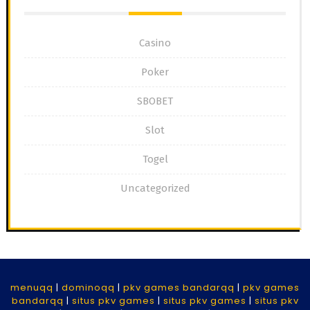
Casino
Poker
SBOBET
Slot
Togel
Uncategorized
menuqq
|
dominoqq
|
pkv games bandarqq
|
pkv games
bandarqq
|
situs pkv games
|
situs pkv games
|
situs pkv