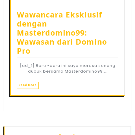
Wawancara Eksklusif
dengan
Masterdomino99:
Wawasan dari Domino
Pro
[ad_1] Baru -baru ini saya merasa senang
duduk bersama Masterdomino99,…
Read More