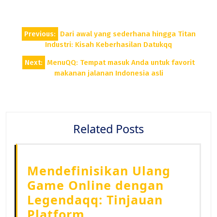
Post
Previous:
Dari awal yang sederhana hingga Titan
navigation
Industri: Kisah Keberhasilan Datukqq
Next:
MenuQQ: Tempat masuk Anda untuk favorit
makanan jalanan Indonesia asli
Related Posts
Mendefinisikan Ulang
Game Online dengan
Legendaqq: Tinjauan
Platform