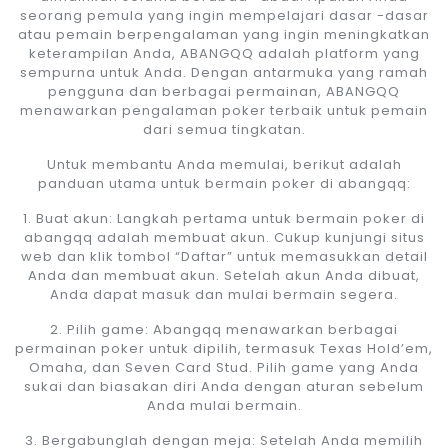
seorang pemula yang ingin mempelajari dasar -dasar
atau pemain berpengalaman yang ingin meningkatkan
keterampilan Anda, ABANGQQ adalah platform yang
sempurna untuk Anda. Dengan antarmuka yang ramah
pengguna dan berbagai permainan, ABANGQQ
menawarkan pengalaman poker terbaik untuk pemain
dari semua tingkatan.
Untuk membantu Anda memulai, berikut adalah
panduan utama untuk bermain poker di abangqq:
1. Buat akun: Langkah pertama untuk bermain poker di
abangqq adalah membuat akun. Cukup kunjungi situs
web dan klik tombol “Daftar” untuk memasukkan detail
Anda dan membuat akun. Setelah akun Anda dibuat,
Anda dapat masuk dan mulai bermain segera.
2. Pilih game: Abangqq menawarkan berbagai
permainan poker untuk dipilih, termasuk Texas Hold’em,
Omaha, dan Seven Card Stud. Pilih game yang Anda
sukai dan biasakan diri Anda dengan aturan sebelum
Anda mulai bermain.
3. Bergabunglah dengan meja: Setelah Anda memilih