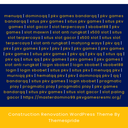
menuqq
|
dominoqq
|
pkv games bandarqq
|
pkv games
bandarqq
|
situs pkv games
|
situs pkv games
|
situs pkv
games
|
slot gacor
|
slot terpercaya
|
sbobet88
|
pkv
games
|
slot maxwin
|
slot anti rungkat
|
x500 slot
|
situs
slot terpercaya
|
situs slot gacor
|
x500 slot
|
situs slot
terpercaya
|
slot anti rungkat
|
mahjong ways
|
pkv qq
|
pkv
|
pkv games
|
pkv
|
pkv
|
pkv
|
pkv games
|
pkv games
|
pkv games
|
situs pkv games
|
pkv qq
|
pkv qq
|
situs qq
|
pkv qq
|
situs qq
|
pkv games
|
pkv games
|
pkv games
|
slot anti rungkat
|
login sbobet
|
login sbobet
|
sbobet88
login
|
login sbobet
|
situs pkv
|
situs pkv
|
menuqq pkv
|
murniqq pkv
|
hematqq pkv
|
pkv
|
dominoqq pkv
|
qq
|
bandarqq
|
situs pkv games
|
login sbobet
|
pragmatic
play
|
pragmatic play
|
pragmatic play
|
pkv games
bandarqq
|
situs pkv games
|
situs slot gacor
|
slot paling
gacor
|
https://masterdomino99.pkvgamesresmi.org/
Construction Renovation WordPress Theme
By
Themespride