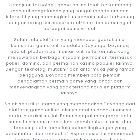
kemajuan teknologi, game online telah berkembang
menjadi pengalaman yang sangat mendalam dan
interaktif yang memungkinkan pemain untuk terhubung
dengan orang lain secara real-time dan bersaing di
berbagai dunia virtual.
Salah satu platform yang membuat gebrakan di
komunitas game online adalah Doyanqq. Doyanqq
adalah platform permainan online terkemuka yang
menawarkan berbagai macam permainan, termasuk
poker, domino, dan permainan kasino populer lainnya.
Dengan teknologi mutakhir dan antarmuka yang ramah
pengguna, Doyanqq memberi para pemain
pengalaman bermain game yang lancar dan
menyenangkan yang tidak tertandingi oleh platform
lainnya.
Salah satu fitur utama yang membedakan Doyanqq dari
platform game online lainnya adalah penekanannya
pada interaksi sosial. Pemain dapat mengobrol satu
sama lain secara real-time, membentuk aliansi, dan
bersaing satu sama lain dalam lingkungan yang
bersahabat dan kompetitif. Aspek sosial ini menambah
dimensi baru pada game online, menjadikannya