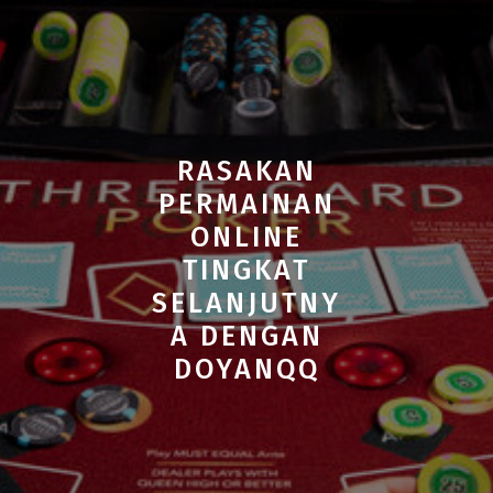
RASAKAN
PERMAINAN
ONLINE
TINGKAT
SELANJUTNY
A DENGAN
DOYANQQ