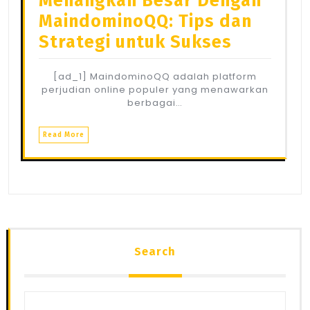
Menangkan Besar Dengan
MaindominoQQ: Tips dan
Strategi untuk Sukses
[ad_1] MaindominoQQ adalah platform
perjudian online populer yang menawarkan
berbagai…
Read More
Search