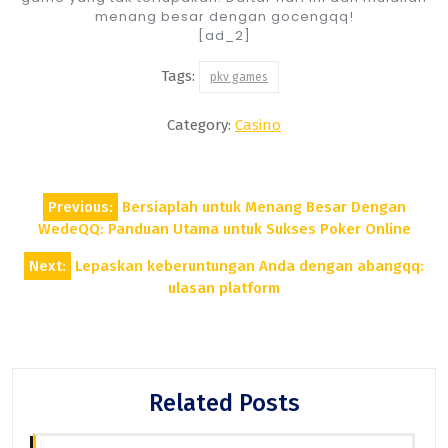
menang besar dengan gocengqq!
[ad_2]
Tags:
pkv games
Category:
Casino
Post
Previous:
Bersiaplah untuk Menang Besar Dengan
navigation
WedeQQ: Panduan Utama untuk Sukses Poker Online
Next:
Lepaskan keberuntungan Anda dengan abangqq:
ulasan platform
Related Posts