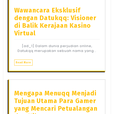
Wawancara Eksklusif
dengan Datukqq: Visioner
di Balik Kerajaan Kasino
Virtual
[ad_1] Dalam dunia perjudian online,
Datukqq merupakan sebuah nama yang…
Read More
Mengapa Menuqq Menjadi
Tujuan Utama Para Gamer
yang Mencari Petualangan