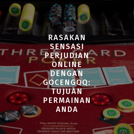
RASAKAN
SENSASI
PERJUDIAN
ONLINE
DENGAN
GOCENGQQ:
TUJUAN
PERMAINAN
ANDA