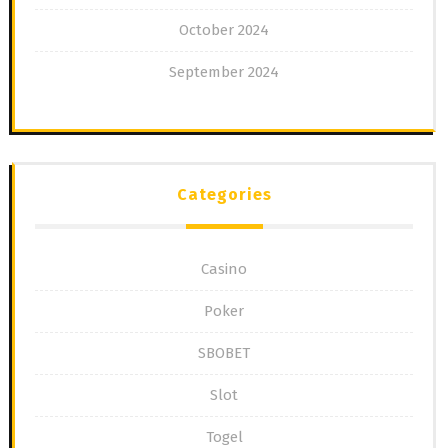
October 2024
September 2024
Categories
Casino
Poker
SBOBET
Slot
Togel