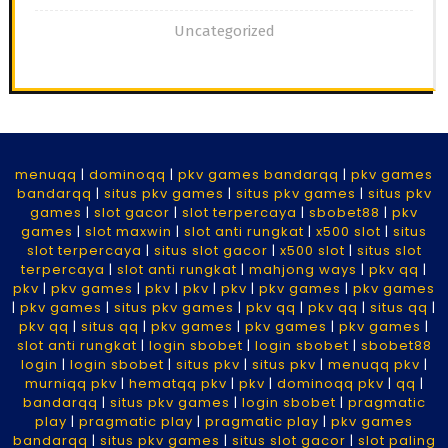
Uncategorized
menuqq
|
dominoqq
|
pkv games bandarqq
|
pkv games
bandarqq
|
situs pkv games
|
situs pkv games
|
situs pkv
games
|
slot gacor
|
slot terpercaya
|
sbobet88
|
pkv
games
|
slot maxwin
|
slot anti rungkat
|
x500 slot
|
situs
slot terpercaya
|
situs slot gacor
|
x500 slot
|
situs slot
terpercaya
|
slot anti rungkat
|
mahjong ways
|
pkv qq
|
pkv
|
pkv games
|
pkv
|
pkv
|
pkv
|
pkv games
|
pkv games
|
pkv games
|
situs pkv games
|
pkv qq
|
pkv qq
|
situs qq
|
pkv qq
|
situs qq
|
pkv games
|
pkv games
|
pkv games
|
slot anti rungkat
|
login sbobet
|
login sbobet
|
sbobet88
login
|
login sbobet
|
situs pkv
|
situs pkv
|
menuqq pkv
|
murniqq pkv
|
hematqq pkv
|
pkv
|
dominoqq pkv
|
qq
|
bandarqq
|
situs pkv games
|
login sbobet
|
pragmatic
play
|
pragmatic play
|
pragmatic play
|
pkv games
bandarqq
|
situs pkv games
|
situs slot gacor
|
slot paling