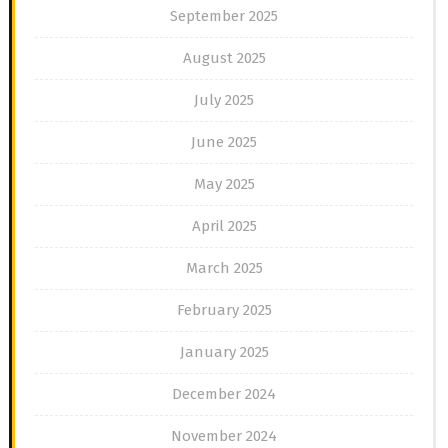
September 2025
August 2025
July 2025
June 2025
May 2025
April 2025
March 2025
February 2025
January 2025
December 2024
November 2024