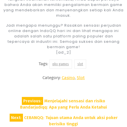
bahwa Anda akan memiliki pengalaman bermain game
yang mendebarkan dan menyenangkan setiap kali Anda
masuk.
Jadi mengapa menunggu? Rasakan sensasi perjudian
online dengan IndoQQ hari ini dan lihat mengapa ini
adalah salah satu platform paling populer dan
tepercaya di industri ini. Semoga sukses dan senang
bermain game!
[ad_2]
Tags:
pkv games
slot
Category:
Casino
,
Slot
Post
Previous:
Menjelajahi sensasi dan risiko
navigation
Bandarjudiqq: Apa yang Perlu Anda Ketahui
Next:
CEBANQQ: Tujuan utama Anda untuk aksi poker
berisiko tinggi