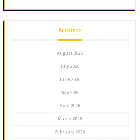
Archives
August 2026
July 2026
June 2026
May 2026
April 2026
March 2026
February 2026