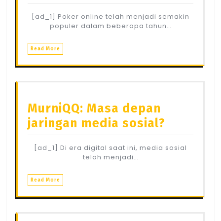
[ad_1] Poker online telah menjadi semakin
populer dalam beberapa tahun…
Read More
MurniQQ: Masa depan
jaringan media sosial?
[ad_1] Di era digital saat ini, media sosial
telah menjadi…
Read More