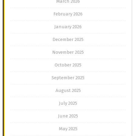
March 2026
February 2026
January 2026
December 2025
November 2025
October 2025
September 2025
August 2025
July 2025
June 2025
May 2025