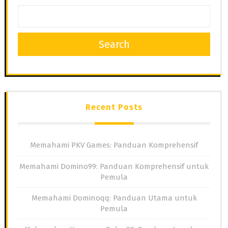
Search
Recent Posts
Memahami PKV Games: Panduan Komprehensif
Memahami Domino99: Panduan Komprehensif untuk
Pemula
Memahami Dominoqq: Panduan Utama untuk
Pemula