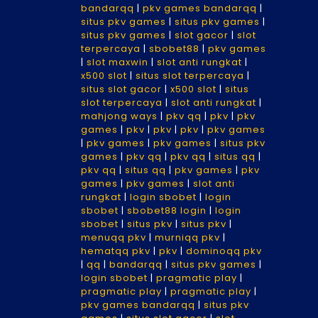
bandarqq
|
pkv games bandarqq
|
situs pkv games
|
situs pkv games
|
situs pkv games
|
slot gacor
|
slot
terpercaya
|
sbobet88
|
pkv games
|
slot maxwin
|
slot anti rungkat
|
x500 slot
|
situs slot terpercaya
|
situs slot gacor
|
x500 slot
|
situs
slot terpercaya
|
slot anti rungkat
|
mahjong ways
|
pkv qq
|
pkv
|
pkv
games
|
pkv
|
pkv
|
pkv
|
pkv games
|
pkv games
|
pkv games
|
situs pkv
games
|
pkv qq
|
pkv qq
|
situs qq
|
pkv qq
|
situs qq
|
pkv games
|
pkv
games
|
pkv games
|
slot anti
rungkat
|
login sbobet
|
login
sbobet
|
sbobet88 login
|
login
sbobet
|
situs pkv
|
situs pkv
|
menuqq pkv
|
murniqq pkv
|
hematqq pkv
|
pkv
|
dominoqq pkv
|
qq
|
bandarqq
|
situs pkv games
|
login sbobet
|
pragmatic play
|
pragmatic play
|
pragmatic play
|
pkv games bandarqq
|
situs pkv