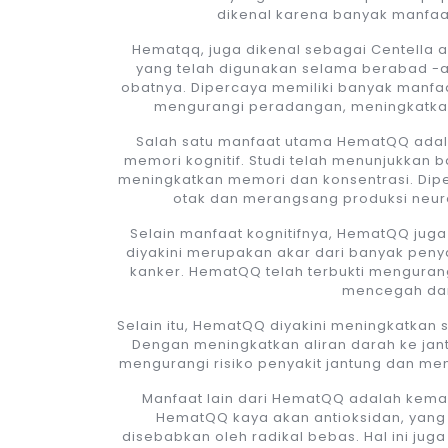
dikenal karena banyak manfaat
Hematqq, juga dikenal sebagai Centella a
yang telah digunakan selama berabad -ab
obatnya. Dipercaya memiliki banyak manfaa
mengurangi peradangan, meningkatkan 
Salah satu manfaat utama HematQQ ada
memori kognitif. Studi telah menunjukkan
meningkatkan memori dan konsentrasi. Dip
otak dan merangsang produksi neurot
Selain manfaat kognitifnya, HematQQ juga 
diyakini merupakan akar dari banyak penyak
kanker. HematQQ telah terbukti mengura
mencegah dan 
Selain itu, HematQQ diyakini meningkatkan 
Dengan meningkatkan aliran darah ke ja
mengurangi risiko penyakit jantung dan men
Manfaat lain dari HematQQ adalah kem
HematQQ kaya akan antioksidan, yang 
disebabkan oleh radikal bebas. Hal ini jug