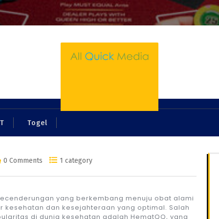
T
Togel
0 Comments
1 category
a kecenderungan yang berkembang menuju obat alami
r kesehatan dan kesejahteraan yang optimal. Salah
ularitas di dunia kesehatan adalah HematQQ, yang