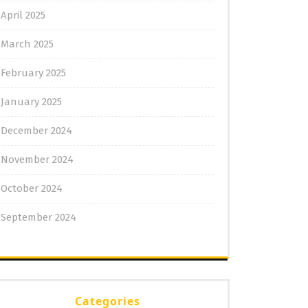
April 2025
March 2025
February 2025
January 2025
December 2024
November 2024
October 2024
September 2024
Categories