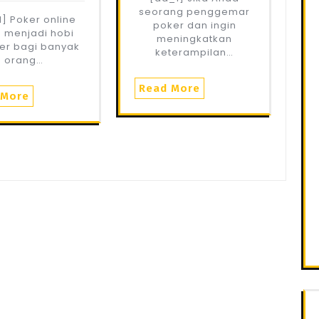
seorang penggemar
] Poker online
poker dan ingin
h menjadi hobi
meningkatkan
er bagi banyak
keterampilan…
orang…
Read More
 More