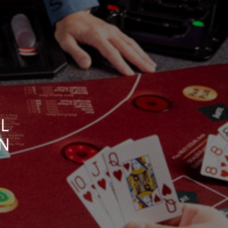
N
:
L
N