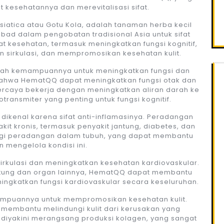
 kesehatannya dan merevitalisasi sifat.
siatica atau Gotu Kola, adalah tanaman herba kecil
ad dalam pengobatan tradisional Asia untuk sifat
t kesehatan, termasuk meningkatkan fungsi kognitif,
sirkulasi, dan mempromosikan kesehatan kulit.
lah kemampuannya untuk meningkatkan fungsi dan
 bahwa HematQQ dapat meningkatkan fungsi otak dan
ercaya bekerja dengan meningkatkan aliran darah ke
ransmiter yang penting untuk fungsi kognitif.
dikenal karena sifat anti-inflamasinya. Peradangan
it kronis, termasuk penyakit jantung, diabetes, dan
ngi peradangan dalam tubuh, yang dapat membantu
mengelola kondisi ini.
sirkulasi dan meningkatkan kesehatan kardiovaskular.
ntung dan organ lainnya, HematQQ dapat membantu
ingkatkan fungsi kardiovaskular secara keseluruhan.
ampuannya untuk mempromosikan kesehatan kulit.
membantu melindungi kulit dari kerusakan yang
a diyakini merangsang produksi kolagen, yang sangat