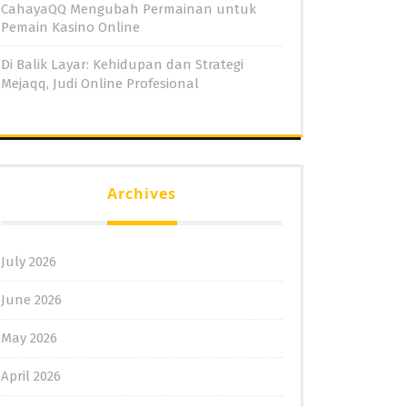
CahayaQQ Mengubah Permainan untuk
Pemain Kasino Online
Di Balik Layar: Kehidupan dan Strategi
Mejaqq, Judi Online Profesional
Archives
July 2026
June 2026
May 2026
April 2026