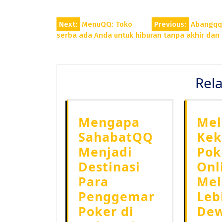
Post
Next:
MenuQQ: Toko
Previous:
Abangqq:
serba ada Anda untuk hiburan tanpa akhir da
navigation
Rel
Mengapa
Mel
SahabatQQ
Kek
Menjadi
Pok
Destinasi
Onl
Para
Mel
Penggemar
Leb
Poker di
De