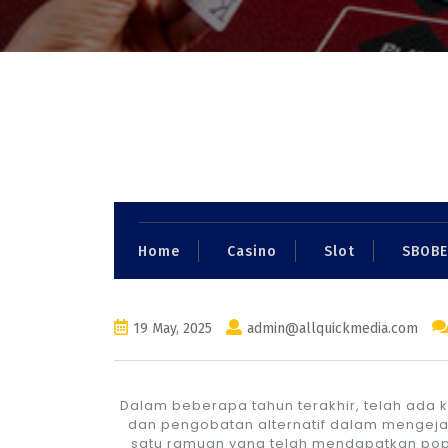
Skip
to
Home
Casino
Slot
SBOBE
content
19 May, 2025
admin@allquickmedia.com
Dalam beberapa tahun terakhir, telah ad
dan pengobatan alternatif dalam mengeja
satu ramuan yang telah mendapatkan pop