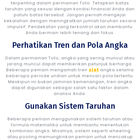
terpenting dalam permainan Toto. Tetapkan batas
taruhan yang sesuai dengan kondisi finansial Anda dan
patuhi batas tersebut. Jangan pernah mengejar
kekalahan dengan meningkatkan jumlah taruhan secara
impulsif. Pendekatan yang terkontrol akan membantu
Anda bermain lebih tenang dan fokus.
Perhatikan Tren dan Pola Angka
Dalam permainan Toto, angka yang sering muncul atau
jarang muncul dapat memberikan petunjuk berharga.
Beberapa pemain mengamati tren
slot
angka selama
beberapa periode undian untuk mencari pola tertentu.
Meskipun ini bukan jaminan kemenangan, tren angka
dapat digunakan sebagai salah satu faktor dalam
analisis Anda.
Gunakan Sistem Taruhan
Beberapa pemain menggunakan sistem taruhan atau
formula matematika untuk membantu menentukan
kombinasi angka. Misalnya, sistem seperti wheeling
atau pooling memungkinkan pemain untuk mencakup