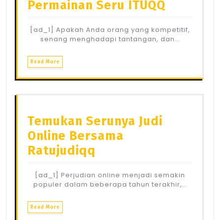
Permainan Seru ITUQQ
[ad_1] Apakah Anda orang yang kompetitif,
senang menghadapi tantangan, dan…
Read More
Temukan Serunya Judi
Online Bersama
Ratujudiqq
[ad_1] Perjudian online menjadi semakin
populer dalam beberapa tahun terakhir,…
Read More