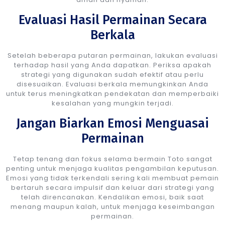
Evaluasi Hasil Permainan Secara
Berkala
Setelah beberapa putaran permainan, lakukan evaluasi
terhadap hasil yang Anda dapatkan. Periksa apakah
strategi yang digunakan sudah efektif atau perlu
disesuaikan. Evaluasi berkala memungkinkan Anda
untuk terus meningkatkan pendekatan dan memperbaiki
kesalahan yang mungkin terjadi.
Jangan Biarkan Emosi Menguasai
Permainan
Tetap tenang dan fokus selama bermain Toto sangat
penting untuk menjaga kualitas pengambilan keputusan.
Emosi yang tidak terkendali sering kali membuat pemain
bertaruh secara impulsif dan keluar dari strategi yang
telah direncanakan. Kendalikan emosi, baik saat
menang maupun kalah, untuk menjaga keseimbangan
permainan.