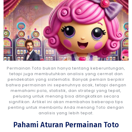
Permainan Toto bukan hanya tentang keberuntungan,
tetapi juga membutuhkan analisis yang cermat dan
pendekatan yang sistematis. Banyak pemain berpikir
bahwa permainan ini sepenuhnya acak, tetapi dengan
memahami pola, statistik, dan strategi yang tepat,
peluang untuk menang bisa ditingkatkan secara
signifikan. Artikel ini akan membahas beberapa tips
penting untuk membantu Anda menang Toto dengan
analisis yang lebih tepat.
Pahami Aturan Permainan Toto