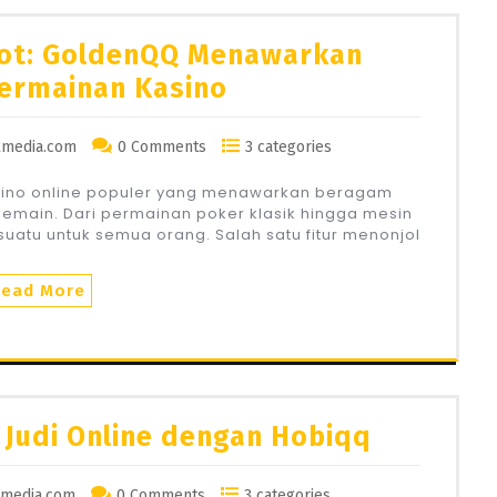
lot: GoldenQQ Menawarkan
ermainan Kasino
kmedia.com
0 Comments
3 categories
sino online populer yang menawarkan beragam
pemain. Dari permainan poker klasik hingga mesin
uatu untuk semua orang. Salah satu fitur menonjol
Read More
Judi Online dengan Hobiqq
kmedia.com
0 Comments
3 categories