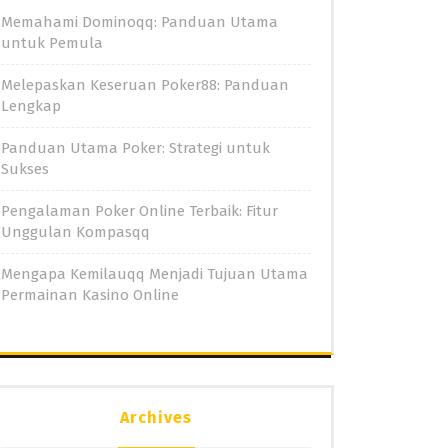
Memahami Dominoqq: Panduan Utama
untuk Pemula
Melepaskan Keseruan Poker88: Panduan
Lengkap
Panduan Utama Poker: Strategi untuk
Sukses
Pengalaman Poker Online Terbaik: Fitur
Unggulan Kompasqq
Mengapa Kemilauqq Menjadi Tujuan Utama
Permainan Kasino Online
Archives