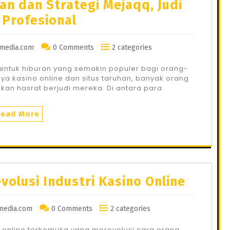
pan dan Strategi Mejaqq, Judi
 Profesional
media.com
0 Comments
2 categories
bentuk hiburan yang semakin populer bagi orang-
ya kasino online dan situs taruhan, banyak orang
kan hasrat berjudi mereka. Di antara para
Read More
olusi Industri Kasino Online
media.com
0 Comments
2 categories
 online terkemuka yang merevolusi cara orang