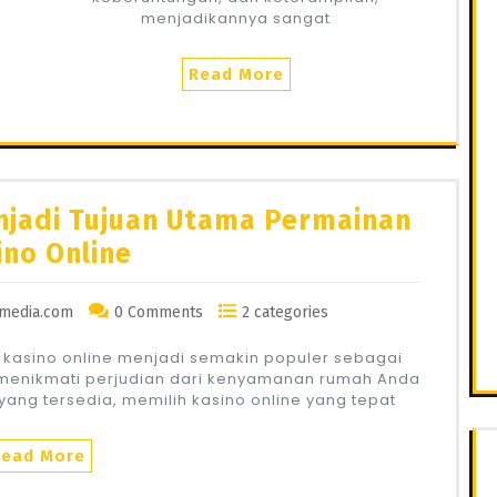
menjadikannya sangat
Read More
jadi Tujuan Utama Permainan
ino Online
media.com
0 Comments
2 categories
 kasino online menjadi semakin populer sebagai
menikmati perjudian dari kenyamanan rumah Anda
yang tersedia, memilih kasino online yang tepat
Read More