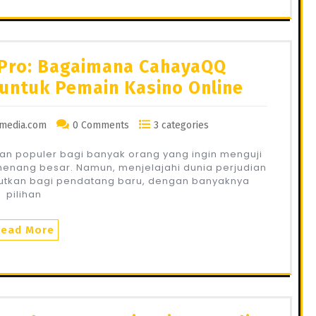
 Pro: Bagaimana CahayaQQ
ntuk Pemain Kasino Online
media.com
0 Comments
3 categories
ran populer bagi banyak orang yang ingin menguji
enang besar. Namun, menjelajahi dunia perjudian
kutkan bagi pendatang baru, dengan banyaknya
pilihan
Read More