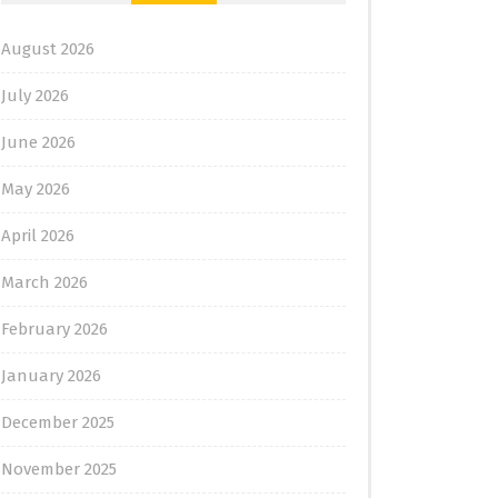
August 2026
July 2026
June 2026
May 2026
April 2026
March 2026
February 2026
January 2026
December 2025
November 2025