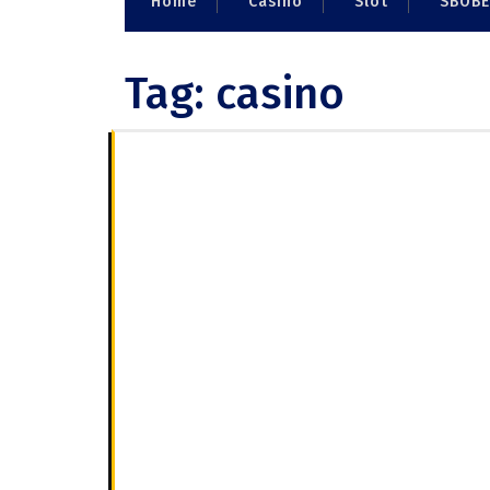
Home
Casino
Slot
SBOBE
content
Tag:
casino