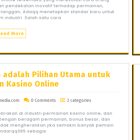
an pendekatan inovatif terhadap permainan,
langgan, Adaqq menetapkan standar baru untuk
 industri. Salah satu cara
Read More
adalah Pilihan Utama untuk
n Kasino Online
media.com
0 Comments
2 categories
rakan di industri permainan kasino online, dan
 Dengan beragam permainan, bonus besar, dan
tidak mengherankan jika semakin banyak pemain
andarqq365 sebagai