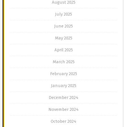
August 2025
July 2025
June 2025
May 2025
April 2025
March 2025
February 2025
January 2025
December 2024
November 2024
October 2024