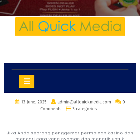
Skip
to
content
Open
Button
13 June, 2025
admin@allquickmedia.com
0
Comments
3 categories
Jika Anda seorang penggemar permainan kasino dan
mencari cara yang nyaman dan menarik untuk