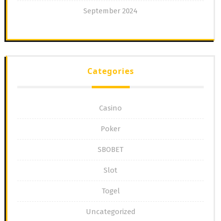
September 2024
Categories
Casino
Poker
SBOBET
Slot
Togel
Uncategorized