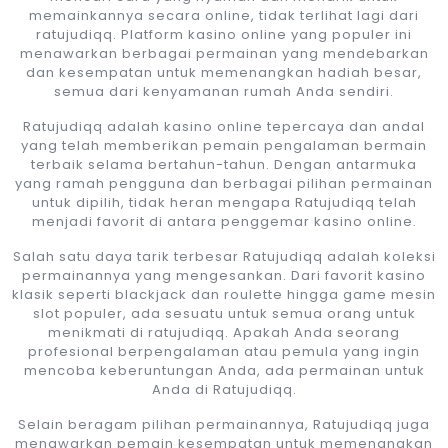
memainkannya secara online, tidak terlihat lagi dari
ratujudiqq. Platform kasino online yang populer ini
menawarkan berbagai permainan yang mendebarkan
dan kesempatan untuk memenangkan hadiah besar,
semua dari kenyamanan rumah Anda sendiri.
Ratujudiqq adalah kasino online tepercaya dan andal
yang telah memberikan pemain pengalaman bermain
terbaik selama bertahun-tahun. Dengan antarmuka
yang ramah pengguna dan berbagai pilihan permainan
untuk dipilih, tidak heran mengapa Ratujudiqq telah
menjadi favorit di antara penggemar kasino online.
Salah satu daya tarik terbesar Ratujudiqq adalah koleksi
permainannya yang mengesankan. Dari favorit kasino
klasik seperti blackjack dan roulette hingga game mesin
slot populer, ada sesuatu untuk semua orang untuk
menikmati di ratujudiqq. Apakah Anda seorang
profesional berpengalaman atau pemula yang ingin
mencoba keberuntungan Anda, ada permainan untuk
Anda di Ratujudiqq.
Selain beragam pilihan permainannya, Ratujudiqq juga
menawarkan pemain kesempatan untuk memenangkan