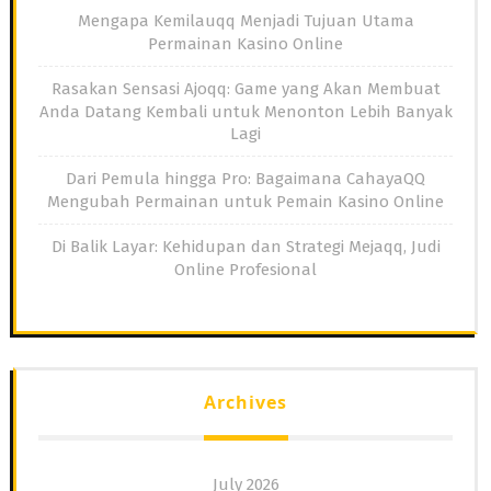
Mengapa Kemilauqq Menjadi Tujuan Utama
Permainan Kasino Online
Rasakan Sensasi Ajoqq: Game yang Akan Membuat
Anda Datang Kembali untuk Menonton Lebih Banyak
Lagi
Dari Pemula hingga Pro: Bagaimana CahayaQQ
Mengubah Permainan untuk Pemain Kasino Online
Di Balik Layar: Kehidupan dan Strategi Mejaqq, Judi
Online Profesional
Archives
July 2026