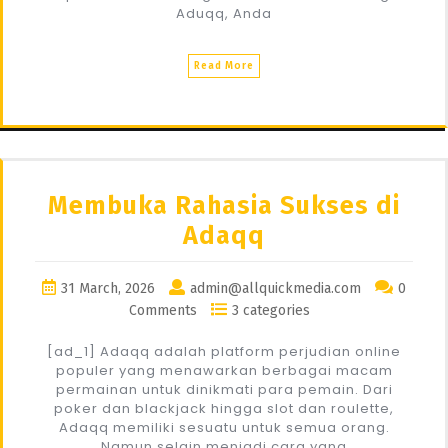
Aduqq, Anda
Read More
Membuka Rahasia Sukses di
Adaqq
31 March, 2026
admin@allquickmedia.com
0
Comments
3 categories
[ad_1] Adaqq adalah platform perjudian online
populer yang menawarkan berbagai macam
permainan untuk dinikmati para pemain. Dari
poker dan blackjack hingga slot dan roulette,
Adaqq memiliki sesuatu untuk semua orang.
Namun selain menjadi cara yang