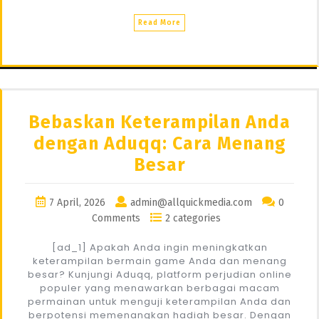
Read More
Bebaskan Keterampilan Anda
dengan Aduqq: Cara Menang
Besar
7 April, 2026
admin@allquickmedia.com
0
Comments
2 categories
[ad_1] Apakah Anda ingin meningkatkan
keterampilan bermain game Anda dan menang
besar? Kunjungi Aduqq, platform perjudian online
populer yang menawarkan berbagai macam
permainan untuk menguji keterampilan Anda dan
berpotensi memenangkan hadiah besar. Dengan