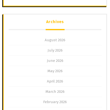
Archives
August 2026
July 2026
June 2026
May 2026
April 2026
March 2026
February 2026