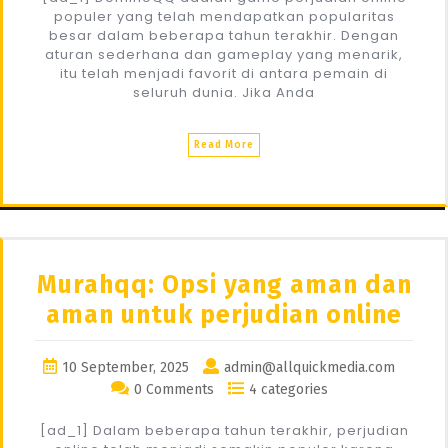
populer yang telah mendapatkan popularitas
besar dalam beberapa tahun terakhir. Dengan
aturan sederhana dan gameplay yang menarik,
itu telah menjadi favorit di antara pemain di
seluruh dunia. Jika Anda
Read More
Murahqq: Opsi yang aman dan
aman untuk perjudian online
10 September, 2025
admin@allquickmedia.com
0 Comments
4 categories
[ad_1] Dalam beberapa tahun terakhir, perjudian