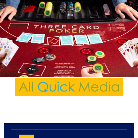
Skip
to