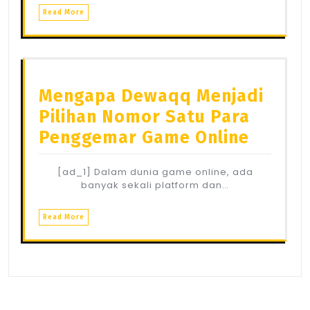
Read More
Mengapa Dewaqq Menjadi
Pilihan Nomor Satu Para
Penggemar Game Online
[ad_1] Dalam dunia game online, ada
banyak sekali platform dan…
Read More