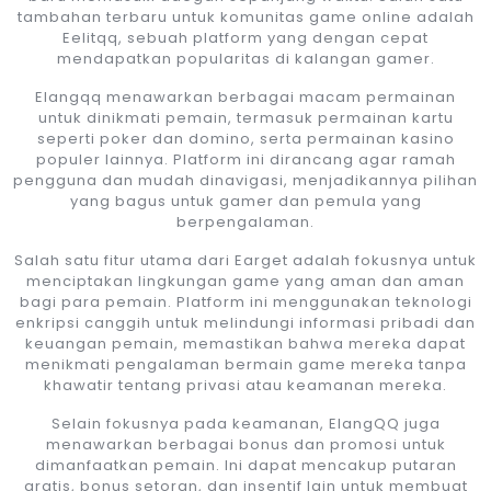
tambahan terbaru untuk komunitas game online adalah
Eelitqq, sebuah platform yang dengan cepat
mendapatkan popularitas di kalangan gamer.
Elangqq menawarkan berbagai macam permainan
untuk dinikmati pemain, termasuk permainan kartu
seperti poker dan domino, serta permainan kasino
populer lainnya. Platform ini dirancang agar ramah
pengguna dan mudah dinavigasi, menjadikannya pilihan
yang bagus untuk gamer dan pemula yang
berpengalaman.
Salah satu fitur utama dari Earget adalah fokusnya untuk
menciptakan lingkungan game yang aman dan aman
bagi para pemain. Platform ini menggunakan teknologi
enkripsi canggih untuk melindungi informasi pribadi dan
keuangan pemain, memastikan bahwa mereka dapat
menikmati pengalaman bermain game mereka tanpa
khawatir tentang privasi atau keamanan mereka.
Selain fokusnya pada keamanan, ElangQQ juga
menawarkan berbagai bonus dan promosi untuk
dimanfaatkan pemain. Ini dapat mencakup putaran
gratis, bonus setoran, dan insentif lain untuk membuat