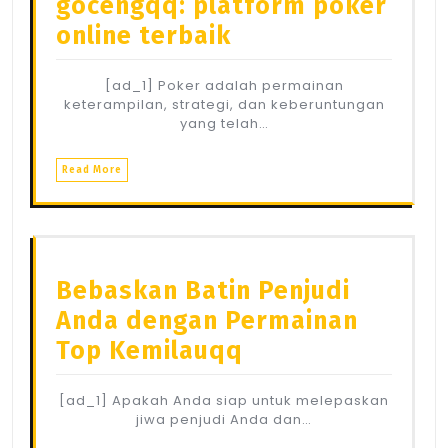
gocengqq: platform poker
online terbaik
[ad_1] Poker adalah permainan
keterampilan, strategi, dan keberuntungan
yang telah…
Read More
Bebaskan Batin Penjudi
Anda dengan Permainan
Top Kemilauqq
[ad_1] Apakah Anda siap untuk melepaskan
jiwa penjudi Anda dan…