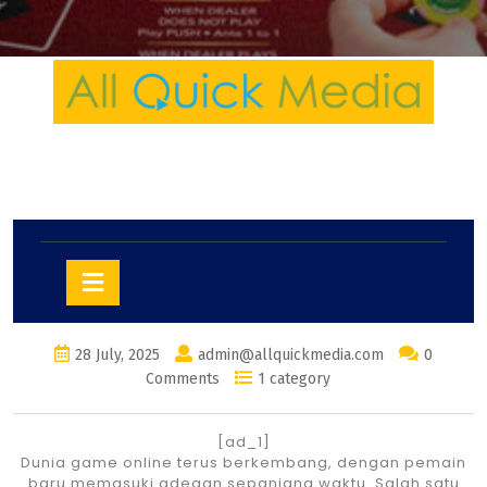
Skip
to
content
Open
Button
28 July, 2025
admin@allquickmedia.com
0
Comments
1 category
[ad_1]
Dunia game online terus berkembang, dengan pemain
baru memasuki adegan sepanjang waktu. Salah satu