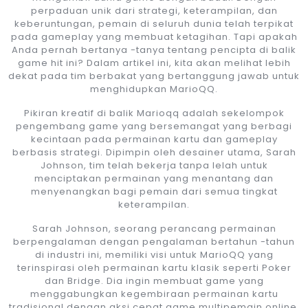
perpaduan unik dari strategi, keterampilan, dan
keberuntungan, pemain di seluruh dunia telah terpikat
pada gameplay yang membuat ketagihan. Tapi apakah
Anda pernah bertanya -tanya tentang pencipta di balik
game hit ini? Dalam artikel ini, kita akan melihat lebih
dekat pada tim berbakat yang bertanggung jawab untuk
menghidupkan MarioQQ.
Pikiran kreatif di balik Marioqq adalah sekelompok
pengembang game yang bersemangat yang berbagi
kecintaan pada permainan kartu dan gameplay
berbasis strategi. Dipimpin oleh desainer utama, Sarah
Johnson, tim telah bekerja tanpa lelah untuk
menciptakan permainan yang menantang dan
menyenangkan bagi pemain dari semua tingkat
keterampilan.
Sarah Johnson, seorang perancang permainan
berpengalaman dengan pengalaman bertahun -tahun
di industri ini, memiliki visi untuk MarioQQ yang
terinspirasi oleh permainan kartu klasik seperti Poker
dan Bridge. Dia ingin membuat game yang
menggabungkan kegembiraan permainan kartu
tradisional dengan aksi cepat game multipemain online.