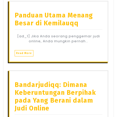
Panduan Utama Menang
Besar di Kemilauqq
[ad_1] Jika Anda seorang penggemar judi
online, Anda mungkin pernah…
Read More
Bandarjudiqq: Dimana
Keberuntungan Berpihak
pada Yang Berani dalam
Judi Online