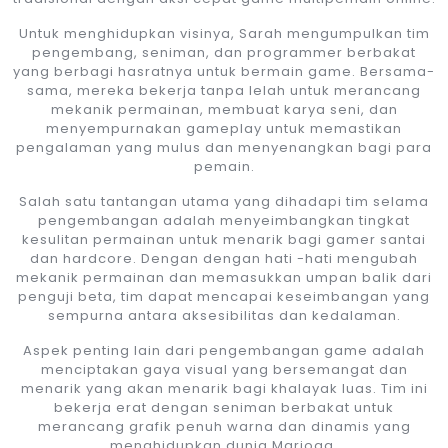
Untuk menghidupkan visinya, Sarah mengumpulkan tim
pengembang, seniman, dan programmer berbakat
yang berbagi hasratnya untuk bermain game. Bersama-
sama, mereka bekerja tanpa lelah untuk merancang
mekanik permainan, membuat karya seni, dan
menyempurnakan gameplay untuk memastikan
pengalaman yang mulus dan menyenangkan bagi para
pemain.
Salah satu tantangan utama yang dihadapi tim selama
pengembangan adalah menyeimbangkan tingkat
kesulitan permainan untuk menarik bagi gamer santai
dan hardcore. Dengan dengan hati -hati mengubah
mekanik permainan dan memasukkan umpan balik dari
penguji beta, tim dapat mencapai keseimbangan yang
sempurna antara aksesibilitas dan kedalaman.
Aspek penting lain dari pengembangan game adalah
menciptakan gaya visual yang bersemangat dan
menarik yang akan menarik bagi khalayak luas. Tim ini
bekerja erat dengan seniman berbakat untuk
merancang grafik penuh warna dan dinamis yang
menghidupkan dunia Marioqq.