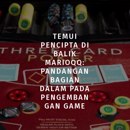
TEMUI
PENCIPTA DI
BALIK
MARIOQQ:
PANDANGAN
BAGIAN
DALAM PADA
PENGEMBAN
GAN GAME