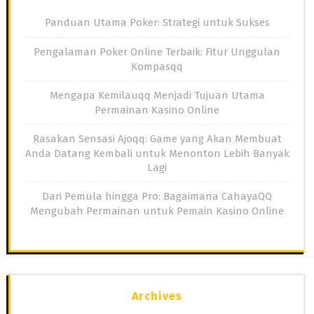
Panduan Utama Poker: Strategi untuk Sukses
Pengalaman Poker Online Terbaik: Fitur Unggulan
Kompasqq
Mengapa Kemilauqq Menjadi Tujuan Utama
Permainan Kasino Online
Rasakan Sensasi Ajoqq: Game yang Akan Membuat
Anda Datang Kembali untuk Menonton Lebih Banyak
Lagi
Dari Pemula hingga Pro: Bagaimana CahayaQQ
Mengubah Permainan untuk Pemain Kasino Online
Archives