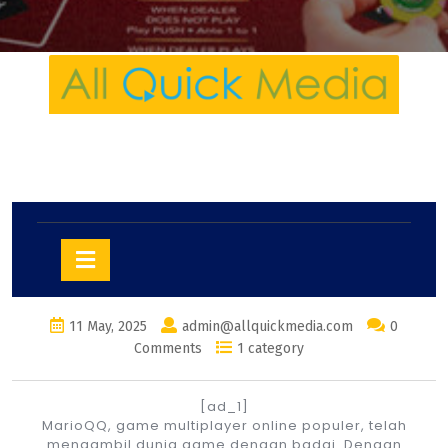
Skip
to
content
Open
Button
11 May, 2025
admin@allquickmedia.com
0
Comments
1 category
[ad_1]
MarioQQ, game multiplayer online populer, telah
mengambil dunia game dengan badai. Dengan