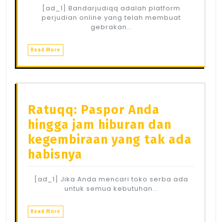
[ad_1] Bandarjudiqq adalah platform
perjudian online yang telah membuat
gebrakan…
Read More
Ratuqq: Paspor Anda
hingga jam hiburan dan
kegembiraan yang tak ada
habisnya
[ad_1] Jika Anda mencari toko serba ada
untuk semua kebutuhan…
Read More