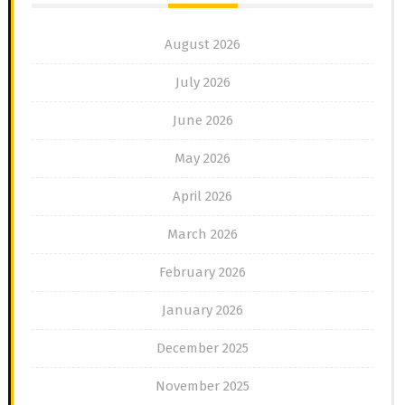
August 2026
July 2026
June 2026
May 2026
April 2026
March 2026
February 2026
January 2026
December 2025
November 2025