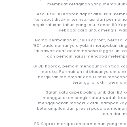
membuat ketagihan yang membutuhka
Asal usul BD Koprok dapat ditelusuri kem
tersebut diyakini terinspirasi dari permai
sejak ratusan tahun yang lalu. Konon BD Ko
sebagai cara untuk mengisi wak
Nama permainan ini, “BD Koprok”, berasal d
“BD” pada namanya diyakini merupakan sing
“di bawah dua” dalam bahasa Inggris. Ini k
dan pemain harus mencoba melempar
Di BD Koprok, pemain menggunakan tiga k
mereka. Permainan ini biasanya dimain
bergiliran melempar dadu untuk mencoba
tertinggi di akhir perma
Salah satu aspek paling unik dari BD
menggunakan cangkir atau wadah tradi
menggunakan mangkuk atau nampan kayu
keterampilan dan presisi pada permainan,
jatuh dari 
BD Koprok merupakan permainan yang me