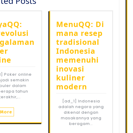
ated Posts
yaQQ:
MenuQQ: Di
evolusi
mana resep
galaman
tradisional
er
Indonesia
ine
memenuhi
inovasi
] Poker online
kuliner
jadi semakin
modern
puler dalam
erapa tahun
terakhir,…
[ad_1] Indonesia
adalah negara yang
 More
dikenal dengan
masakannya yang
beragam…