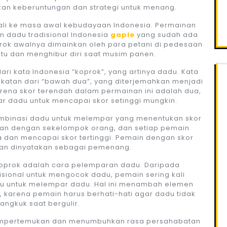
n keberuntungan dan strategi untuk menang.
bali ke masa awal kebudayaan Indonesia. Permainan
nan dadu tradisional Indonesia
gaple
yang sudah ada
prok awalnya dimainkan oleh para petani di pedesaan
tu dan menghibur diri saat musim panen.
ari kata Indonesia “koprok”, yang artinya dadu. Kata
katan dari “bawah dua”, yang diterjemahkan menjadi
arena skor terendah dalam permainan ini adalah dua,
 dadu untuk mencapai skor setinggi mungkin.
ombinasi dadu untuk melempar yang menentukan skor
kan dengan sekelompok orang, dan setiap pemain
 dan mencapai skor tertinggi. Pemain dengan skor
inan dinyatakan sebagai pemenang.
 Koprok adalah cara pelemparan dadu. Daripada
sional untuk mengocok dadu, pemain sering kali
 untuk melempar dadu. Hal ini menambah elemen
 karena pemain harus berhati-hati agar dadu tidak
mangkuk saat bergulir.
mpertemukan dan menumbuhkan rasa persahabatan