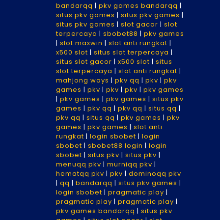
bandarqq
|
pkv games bandarqq
|
situs pkv games
|
situs pkv games
|
situs pkv games
|
slot gacor
|
slot
terpercaya
|
sbobet88
|
pkv games
|
slot maxwin
|
slot anti rungkat
|
x500 slot
|
situs slot terpercaya
|
situs slot gacor
|
x500 slot
|
situs
slot terpercaya
|
slot anti rungkat
|
mahjong ways
|
pkv qq
|
pkv
|
pkv
games
|
pkv
|
pkv
|
pkv
|
pkv games
|
pkv games
|
pkv games
|
situs pkv
games
|
pkv qq
|
pkv qq
|
situs qq
|
pkv qq
|
situs qq
|
pkv games
|
pkv
games
|
pkv games
|
slot anti
rungkat
|
login sbobet
|
login
sbobet
|
sbobet88 login
|
login
sbobet
|
situs pkv
|
situs pkv
|
menuqq pkv
|
murniqq pkv
|
hematqq pkv
|
pkv
|
dominoqq pkv
|
qq
|
bandarqq
|
situs pkv games
|
login sbobet
|
pragmatic play
|
pragmatic play
|
pragmatic play
|
pkv games bandarqq
|
situs pkv