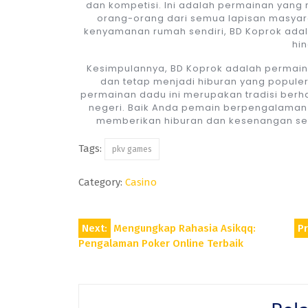
dan kompetisi. Ini adalah permainan yang m
orang-orang dari semua lapisan masyara
kenyamanan rumah sendiri, BD Koprok adala
hin
Kesimpulannya, BD Koprok adalah permainan
dan tetap menjadi hiburan yang populer
permainan dadu ini merupakan tradisi berhar
negeri. Baik Anda pemain berpengalaman 
memberikan hiburan dan kesenangan sel
Tags:
pkv games
Category:
Casino
Post
Next:
Mengungkap Rahasia Asikqq:
Pr
Pengalaman Poker Online Terbaik
navigation