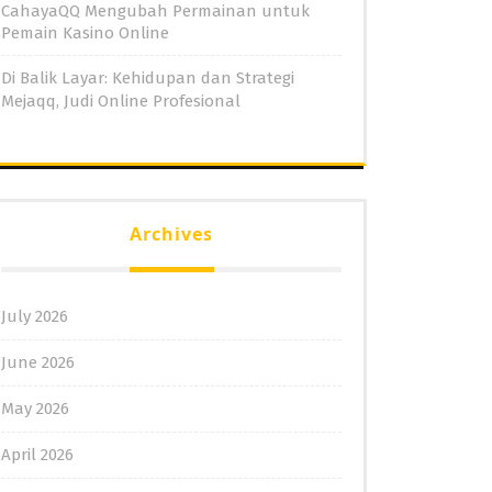
CahayaQQ Mengubah Permainan untuk
Pemain Kasino Online
Di Balik Layar: Kehidupan dan Strategi
Mejaqq, Judi Online Profesional
Archives
July 2026
June 2026
May 2026
April 2026