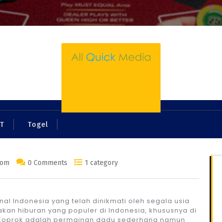
T
Togel
com
0 Comments
1 category
l Indonesia yang telah dinikmati oleh segala usia
kan hiburan yang populer di Indonesia, khususnya di
D Koprok adalah permainan dadu sederhana namun