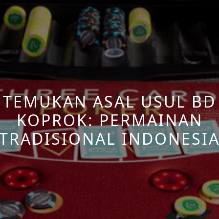
TEMUKAN ASAL USUL BD
KOPROK: PERMAINAN
TRADISIONAL INDONESI