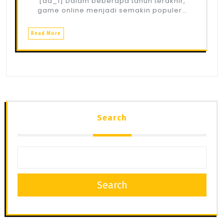
[ad_1] Dalam beberapa tahun terakhir,
game online menjadi semakin populer…
Read More
Search
Search