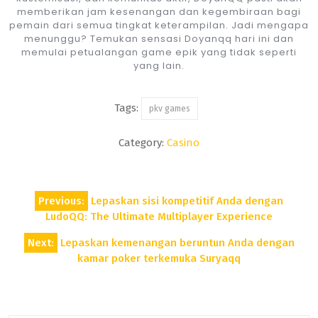
memberikan jam kesenangan dan kegembiraan bagi
pemain dari semua tingkat keterampilan. Jadi mengapa
menunggu? Temukan sensasi Doyanqq hari ini dan
memulai petualangan game epik yang tidak seperti
yang lain.
Tags:
pkv games
Category:
Casino
Post
Previous:
Lepaskan sisi kompetitif Anda dengan
navigation
LudoQQ: The Ultimate Multiplayer Experience
Next:
Lepaskan kemenangan beruntun Anda dengan
kamar poker terkemuka Suryaqq