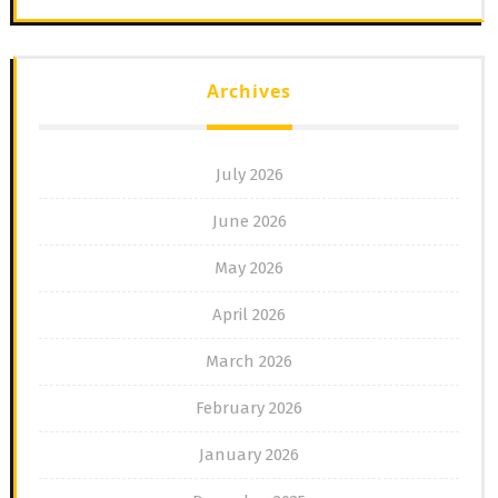
Archives
July 2026
June 2026
May 2026
April 2026
March 2026
February 2026
January 2026