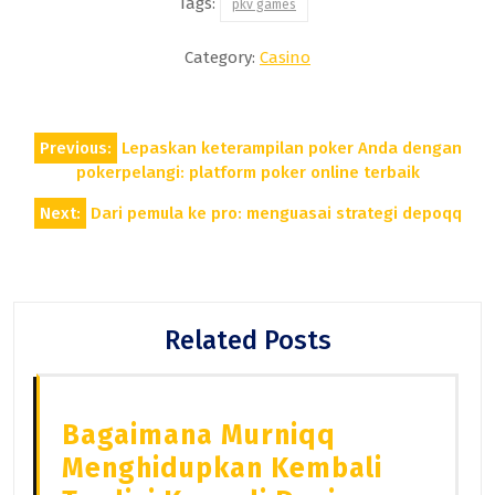
Tags:
pkv games
Category:
Casino
Post
Previous:
Lepaskan keterampilan poker Anda dengan
navigation
pokerpelangi: platform poker online terbaik
Next:
Dari pemula ke pro: menguasai strategi depoqq
Related Posts
Bagaimana Murniqq
Menghidupkan Kembali