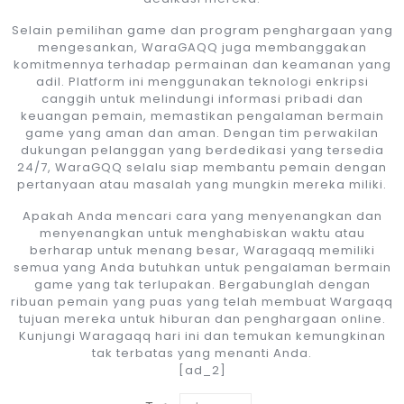
Selain pemilihan game dan program penghargaan yang
mengesankan, WaraGAQQ juga membanggakan
komitmennya terhadap permainan dan keamanan yang
adil. Platform ini menggunakan teknologi enkripsi
canggih untuk melindungi informasi pribadi dan
keuangan pemain, memastikan pengalaman bermain
game yang aman dan aman. Dengan tim perwakilan
dukungan pelanggan yang berdedikasi yang tersedia
24/7, WaraGQQ selalu siap membantu pemain dengan
pertanyaan atau masalah yang mungkin mereka miliki.
Apakah Anda mencari cara yang menyenangkan dan
menyenangkan untuk menghabiskan waktu atau
berharap untuk menang besar, Waragaqq memiliki
semua yang Anda butuhkan untuk pengalaman bermain
game yang tak terlupakan. Bergabunglah dengan
ribuan pemain yang puas yang telah membuat Wargaqq
tujuan mereka untuk hiburan dan penghargaan online.
Kunjungi Waragaqq hari ini dan temukan kemungkinan
tak terbatas yang menanti Anda.
[ad_2]