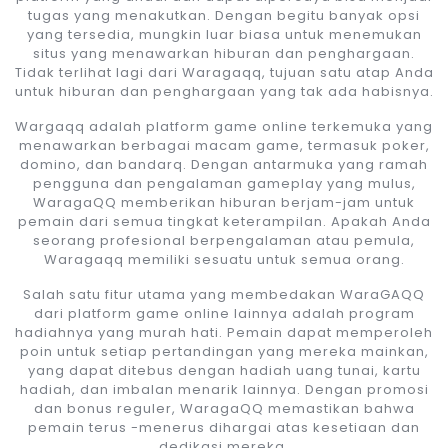
tugas yang menakutkan. Dengan begitu banyak opsi
yang tersedia, mungkin luar biasa untuk menemukan
situs yang menawarkan hiburan dan penghargaan.
Tidak terlihat lagi dari Waragaqq, tujuan satu atap Anda
untuk hiburan dan penghargaan yang tak ada habisnya.
Wargaqq adalah platform game online terkemuka yang
menawarkan berbagai macam game, termasuk poker,
domino, dan bandarq. Dengan antarmuka yang ramah
pengguna dan pengalaman gameplay yang mulus,
WaragaQQ memberikan hiburan berjam-jam untuk
pemain dari semua tingkat keterampilan. Apakah Anda
seorang profesional berpengalaman atau pemula,
Waragaqq memiliki sesuatu untuk semua orang.
Salah satu fitur utama yang membedakan WaraGAQQ
dari platform game online lainnya adalah program
hadiahnya yang murah hati. Pemain dapat memperoleh
poin untuk setiap pertandingan yang mereka mainkan,
yang dapat ditebus dengan hadiah uang tunai, kartu
hadiah, dan imbalan menarik lainnya. Dengan promosi
dan bonus reguler, WaragaQQ memastikan bahwa
pemain terus -menerus dihargai atas kesetiaan dan
dedikasi mereka.