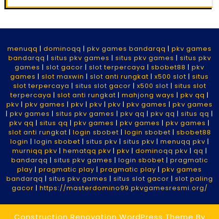
menuqq
|
dominoqq
|
pkv games bandarqq
|
pkv games
bandarqq
|
situs pkv games
|
situs pkv games
|
situs pkv
games
|
slot gacor
|
slot terpercaya
|
sbobet88
|
pkv
games
|
slot maxwin
|
slot anti rungkat
|
x500 slot
|
situs
slot terpercaya
|
situs slot gacor
|
x500 slot
|
situs slot
terpercaya
|
slot anti rungkat
|
mahjong ways
|
pkv qq
|
pkv
|
pkv games
|
pkv
|
pkv
|
pkv
|
pkv games
|
pkv games
|
pkv games
|
situs pkv games
|
pkv qq
|
pkv qq
|
situs qq
|
pkv qq
|
situs qq
|
pkv games
|
pkv games
|
pkv games
|
slot anti rungkat
|
login sbobet
|
login sbobet
|
sbobet88
login
|
login sbobet
|
situs pkv
|
situs pkv
|
menuqq pkv
|
murniqq pkv
|
hematqq pkv
|
pkv
|
dominoqq pkv
|
qq
|
bandarqq
|
situs pkv games
|
login sbobet
|
pragmatic
play
|
pragmatic play
|
pragmatic play
|
pkv games
bandarqq
|
situs pkv games
|
situs slot gacor
|
slot paling
gacor
|
https://masterdomino99.pkvgamesresmi.org/
Construction Renovation WordPress Theme
By