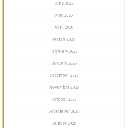
June 2026
May 2026
April 2026
March 2026
February 2026
January 2026
December 2025
November 2025
October 2025
September 2025
August 2025