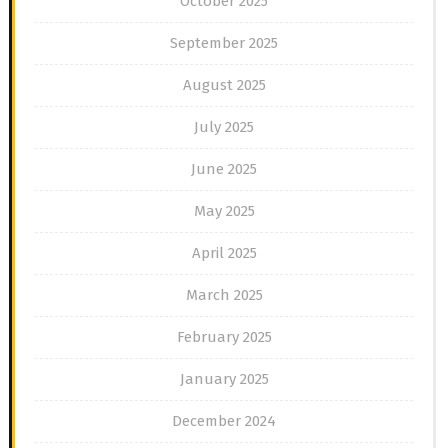
October 2025
September 2025
August 2025
July 2025
June 2025
May 2025
April 2025
March 2025
February 2025
January 2025
December 2024