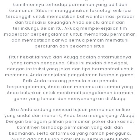
komitmennya terhadap permainan yang adil dan
keamanan. Situs ini menggunakan teknologi enkripsi
tercanggih untuk memastikan bahwa informasi pribadi
dan transaksi keuangan Anda selalu aman dan
terlindungi. Selain itu, Akuqq ​​mempekerjakan tim
moderator berpengalaman untuk memantau permainan
dan memastikan bahwa semua pemain mematuhi
peraturan dan pedoman situs.
Fitur hebat lainnya dari Akuqq ​​adalah antarmukanya
yang ramah pengguna. Situs ini mudah dinavigasi,
dengan instruksi yang jelas dan tips bermanfaat untuk
memandu Anda menjalani pengalaman bermain game.
Baik Anda seorang pemula atau pemain
berpengalaman, Anda akan menemukan semua yang
Anda butuhkan untuk menikmati pengalaman bermain
game yang lancar dan menyenangkan di Akuqq.
Jika Anda sedang mencari tujuan permainan online
yang andal dan menarik, Anda bisa mengunjungi Akuqq.
Dengan beragam pilihan permainan poker dan kasino,
komitmen terhadap permainan yang adil dan
keamanan, serta antarmuka yang ramah pengguna,
Akuqq ​​adalah tujuan akhir untuk semua kebutuhan