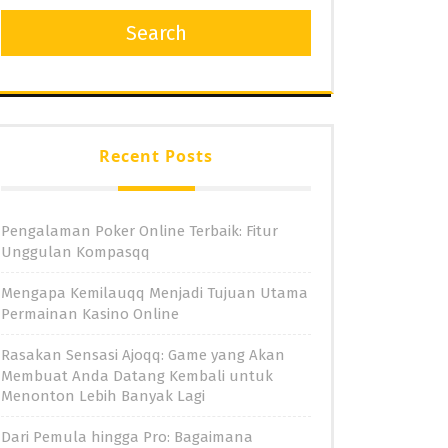
Search
Recent Posts
Pengalaman Poker Online Terbaik: Fitur
Unggulan Kompasqq
Mengapa Kemilauqq Menjadi Tujuan Utama
Permainan Kasino Online
Rasakan Sensasi Ajoqq: Game yang Akan
Membuat Anda Datang Kembali untuk
Menonton Lebih Banyak Lagi
Dari Pemula hingga Pro: Bagaimana