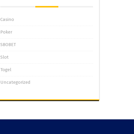
Casino
Poker
SBOBET
Slot
Togel
Uncategorized