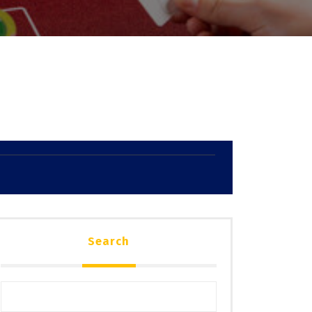
Search