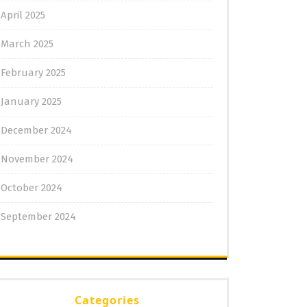
April 2025
March 2025
February 2025
January 2025
December 2024
November 2024
October 2024
September 2024
Categories