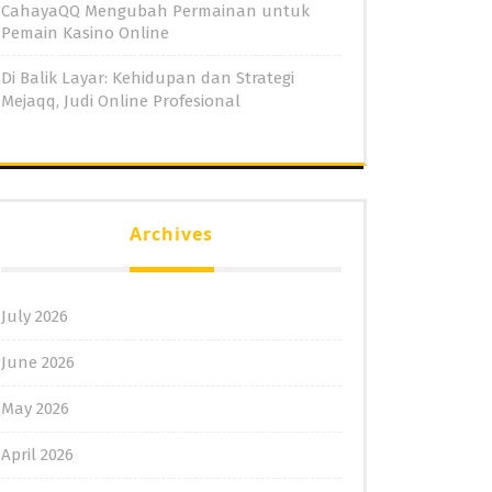
CahayaQQ Mengubah Permainan untuk
Pemain Kasino Online
Di Balik Layar: Kehidupan dan Strategi
Mejaqq, Judi Online Profesional
Archives
July 2026
June 2026
May 2026
April 2026