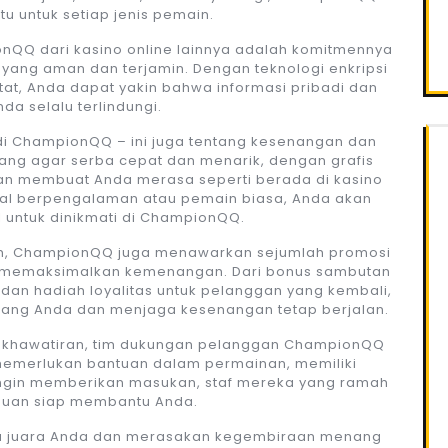
 untuk setiap jenis pemain.
QQ dari kasino online lainnya adalah komitmennya
yang aman dan terjamin. Dengan teknologi enkripsi
tat, Anda dapat yakin bahwa informasi pribadi dan
a selalu terlindungi.
di ChampionQQ – ini juga tentang kesenangan dan
ng agar serba cepat dan menarik, dengan grafis
akan membuat Anda merasa seperti berada di kasino
nal berpengalaman atau pemain biasa, Anda akan
untuk dinikmati di ChampionQQ.
am, ChampionQQ juga menawarkan sejumlah promosi
 memaksimalkan kemenangan. Dari bonus sambutan
dan hadiah loyalitas untuk pelanggan yang kembali,
uang Anda dan menjaga kesenangan tetap berjalan.
 kekhawatiran, tim dukungan pelanggan ChampionQQ
memerlukan bantuan dalam permainan, memiliki
ingin memberikan masukan, staf mereka yang ramah
uan siap membantu Anda.
iwa juara Anda dan merasakan kegembiraan menang