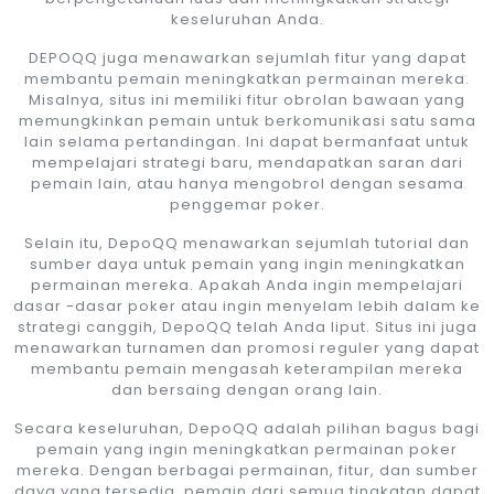
keseluruhan Anda.
DEPOQQ juga menawarkan sejumlah fitur yang dapat
membantu pemain meningkatkan permainan mereka.
Misalnya, situs ini memiliki fitur obrolan bawaan yang
memungkinkan pemain untuk berkomunikasi satu sama
lain selama pertandingan. Ini dapat bermanfaat untuk
mempelajari strategi baru, mendapatkan saran dari
pemain lain, atau hanya mengobrol dengan sesama
penggemar poker.
Selain itu, DepoQQ menawarkan sejumlah tutorial dan
sumber daya untuk pemain yang ingin meningkatkan
permainan mereka. Apakah Anda ingin mempelajari
dasar -dasar poker atau ingin menyelam lebih dalam ke
strategi canggih, DepoQQ telah Anda liput. Situs ini juga
menawarkan turnamen dan promosi reguler yang dapat
membantu pemain mengasah keterampilan mereka
dan bersaing dengan orang lain.
Secara keseluruhan, DepoQQ adalah pilihan bagus bagi
pemain yang ingin meningkatkan permainan poker
mereka. Dengan berbagai permainan, fitur, dan sumber
daya yang tersedia, pemain dari semua tingkatan dapat