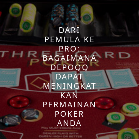
DARI
PEMULA KE
PRO:
BAGAIMANA
DEPOQQ
DAPAT
MENINGKAT
KAN
PERMAINAN
POKER
ANDA