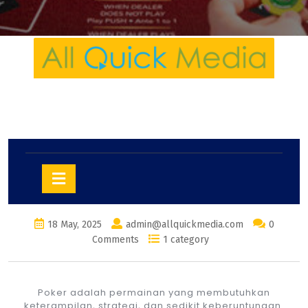
Skip
to
content
Open
Button
18 May, 2025
admin@allquickmedia.com
0
Comments
1 category
Poker adalah permainan yang membutuhkan
keterampilan, strategi, dan sedikit keberuntungan.