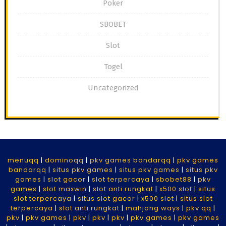
Poker
SBOBET
Slot
Togel
Uncategorized
menuqq
|
dominoqq
|
pkv games bandarqq
|
pkv games
bandarqq
|
situs pkv games
|
situs pkv games
|
situs pkv
games
|
slot gacor
|
slot terpercaya
|
sbobet88
|
pkv
games
|
slot maxwin
|
slot anti rungkat
|
x500 slot
|
situs
slot terpercaya
|
situs slot gacor
|
x500 slot
|
situs slot
terpercaya
|
slot anti rungkat
|
mahjong ways
|
pkv qq
|
pkv
|
pkv games
|
pkv
|
pkv
|
pkv
|
pkv games
|
pkv games