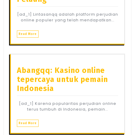
[ad_1] Lintasanqq adalah platform perjudian
online populer yang telah mendapatkan…
Read More
Abangqq: Kasino online
tepercaya untuk pemain
Indonesia
[ad_1] Karena popularitas perjudian online
terus tumbuh di Indonesia, pemain…
Read More