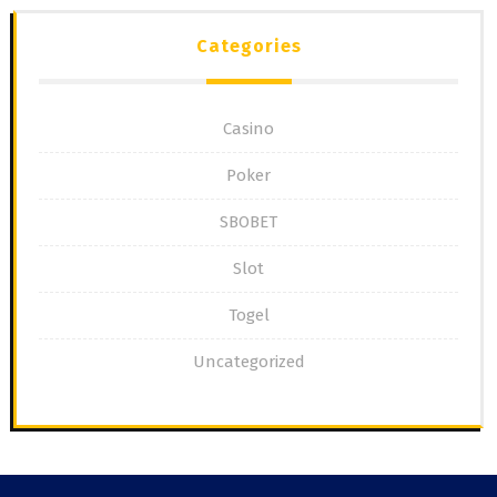
Categories
Casino
Poker
SBOBET
Slot
Togel
Uncategorized