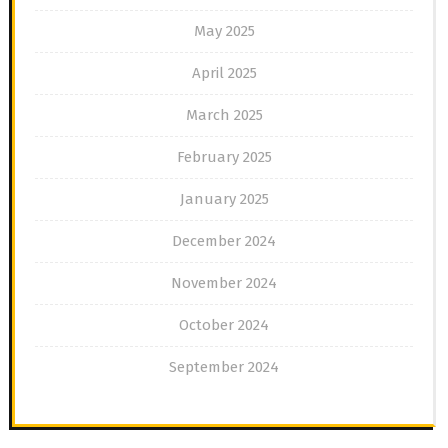
May 2025
April 2025
March 2025
February 2025
January 2025
December 2024
November 2024
October 2024
September 2024