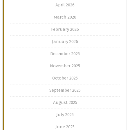
April 2026
March 2026
February 2026
January 2026
December 2025
November 2025
October 2025
September 2025
August 2025
July 2025
June 2025