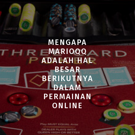
MENGAPA
MARIOQQ
ADALAH HAL
BESAR
BERIKUTNYA
DALAM
PERMAINAN
ONLINE