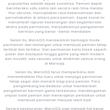
popularitas adalah aspek sosialnya. Pemain dapat
berinteraksi satu sama lain secara real-time melalui
fitur obrolan, menciptakan rasa kebersamaan dan
persahabatan di antara para pemain. Aspek sosial ini
menambah lapisan kesenangan dan kegembiraan
ekstra pada permainan, menjadikannya pengalaman
bermain yang benar -benar mendalam.
Selain itu, MarioQQ menawarkan berbagai mode
permainan dan tantangan untuk membuat pemain tetap
terlibat dan terhibur. Dari permainan kartu klasik seperti
poker dan blackjack hingga game yang lebih modern
dan inovatif, ada sesuatu untuk dinikmati semua orang
di Marioqq.
Selain itu, MarioQQ terus memperbarui dan
menambahkan fitur baru untuk menjaga permainan
tetap segar dan menarik bagi para pemain. Para
pengembang berdedikasi untuk memberikan
pengalaman bermain game terkemuka, mendengarkan
umpan balik pemain dan menerapkan perbaikan untuk
membuat permainan menjadi lebih baik.
Secara keseluruhan, MarioQQ siap menjadi hal besar