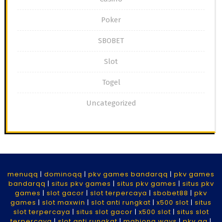
Poker
SBOBET
Slot
Togel
Uncategorized
menuqq
|
dominoqq
|
pkv games bandarqq
|
pkv games
bandarqq
|
situs pkv games
|
situs pkv games
|
situs pkv
games
|
slot gacor
|
slot terpercaya
|
sbobet88
|
pkv
games
|
slot maxwin
|
slot anti rungkat
|
x500 slot
|
situs
slot terpercaya
|
situs slot gacor
|
x500 slot
|
situs slot
terpercaya
|
slot anti rungkat
|
mahjong ways
|
pkv qq
|