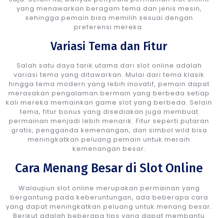
yang menawarkan beragam tema dan jenis mesin,
sehingga pemain bisa memilih sesuai dengan
preferensi mereka.
Variasi Tema dan Fitur
Salah satu daya tarik utama dari slot online adalah
variasi tema yang ditawarkan. Mulai dari tema klasik
hingga tema modern yang lebih inovatif, pemain dapat
merasakan pengalaman bermain yang berbeda setiap
kali mereka memainkan game slot yang berbeda. Selain
tema, fitur bonus yang disediakan juga membuat
permainan menjadi lebih menarik. Fitur seperti putaran
gratis, pengganda kemenangan, dan simbol wild bisa
meningkatkan peluang pemain untuk meraih
kemenangan besar.
Cara Menang Besar di Slot Online
Walaupun slot online merupakan permainan yang
bergantung pada keberuntungan, ada beberapa cara
yang dapat meningkatkan peluang untuk menang besar.
Berikut adalah beberapa tips yang dapat membantu