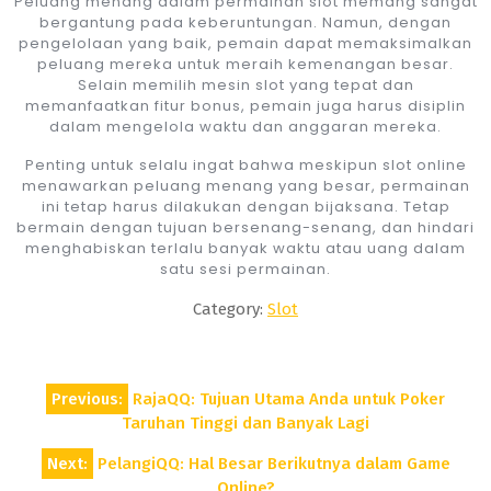
Peluang menang dalam permainan slot memang sangat
bergantung pada keberuntungan. Namun, dengan
pengelolaan yang baik, pemain dapat memaksimalkan
peluang mereka untuk meraih kemenangan besar.
Selain memilih mesin slot yang tepat dan
memanfaatkan fitur bonus, pemain juga harus disiplin
dalam mengelola waktu dan anggaran mereka.
Penting untuk selalu ingat bahwa meskipun slot online
menawarkan peluang menang yang besar, permainan
ini tetap harus dilakukan dengan bijaksana. Tetap
bermain dengan tujuan bersenang-senang, dan hindari
menghabiskan terlalu banyak waktu atau uang dalam
satu sesi permainan.
Category:
Slot
Post
Previous:
RajaQQ: Tujuan Utama Anda untuk Poker
navigation
Taruhan Tinggi dan Banyak Lagi
Next:
PelangiQQ: Hal Besar Berikutnya dalam Game
Online?