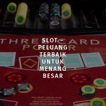
SLOT –
PELUANG
TERBAIK
UNTUK
MENANG
BESAR