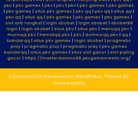
pkv
|
pkv games
|
pkv
|
pkv
|
pkv
|
pkv games
|
pkv games
|
pkv games
|
situs pkv games
|
pkv qq
|
pkv qq
|
situs qq
|
pkv qq
|
situs qq
|
pkv games
|
pkv games
|
pkv games
|
slot anti rungkat
|
login sbobet
|
login sbobet
|
sbobet88
login
|
login sbobet
|
situs pkv
|
situs pkv
|
menuqq pkv
|
murniqq pkv
|
hematqq pkv
|
pkv
|
dominoqq pkv
|
qq
|
bandarqq
|
situs pkv games
|
login sbobet
|
pragmatic
play
|
pragmatic play
|
pragmatic play
|
pkv games
bandarqq
|
situs pkv games
|
situs slot gacor
|
slot paling
gacor
|
https://masterdomino99.pkvgamesresmi.org/
Construction Renovation WordPress Theme
By
Themespride