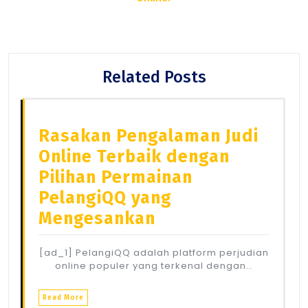
Related Posts
Rasakan Pengalaman Judi
Online Terbaik dengan
Pilihan Permainan
PelangiQQ yang
Mengesankan
[ad_1] PelangiQQ adalah platform perjudian
online populer yang terkenal dengan…
Read More