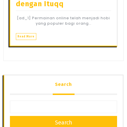
dengan Ituqq
[ad_1] Permainan online telah menjadi hobi
yang populer bagi orang…
Read More
Search
Search