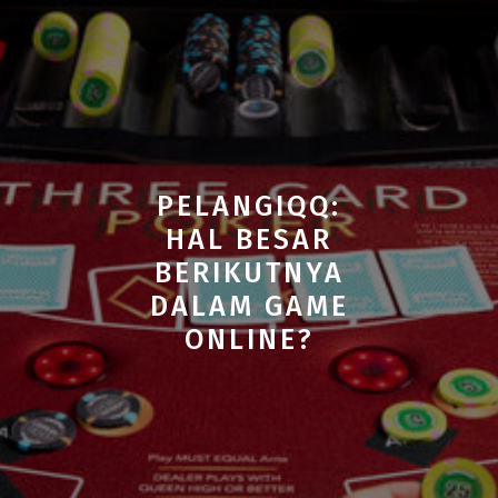
PELANGIQQ:
HAL BESAR
BERIKUTNYA
DALAM GAME
ONLINE?