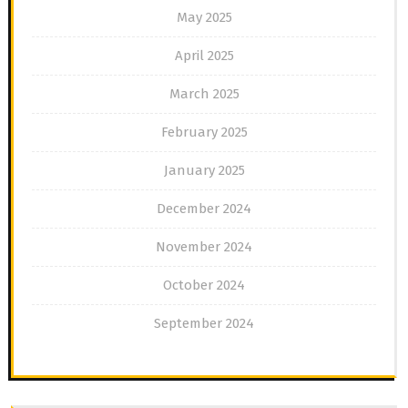
May 2025
April 2025
March 2025
February 2025
January 2025
December 2024
November 2024
October 2024
September 2024