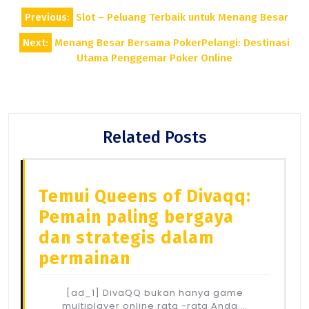
Post
Previous:
Slot – Peluang Terbaik untuk Menang Besar
navigation
Next:
Menang Besar Bersama PokerPelangi: Destinasi
Utama Penggemar Poker Online
Related Posts
Temui Queens of Divaqq:
Pemain paling bergaya
dan strategis dalam
permainan
[ad_1] DivaQQ bukan hanya game
multiplayer online rata -rata Anda.…