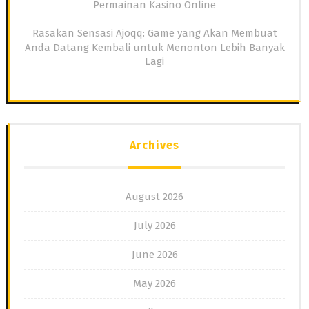
Permainan Kasino Online
Rasakan Sensasi Ajoqq: Game yang Akan Membuat
Anda Datang Kembali untuk Menonton Lebih Banyak
Lagi
Archives
August 2026
July 2026
June 2026
May 2026