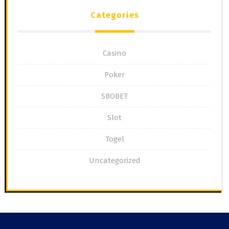
Categories
Casino
Poker
SBOBET
Slot
Togel
Uncategorized