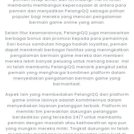
membantu membangun kepercayaan di antara para
pemain dan menjadikan PelangiQQ sebagai pilihan
populer bagi mereka yang mencari pengalaman
bermain game online yang aman.
Selain fitur keamanannya, PelangiQQ juga menawarkan
berbagai bonus dan promosi kepada para pemainnya.
Dari bonus sambutan hingga hadiah loyalitas, pemain
dapat menikmati berbagai fasilitas yang meningkatkan
pengalaman bermain game mereka dan memberi
mereka lebih banyak peluang untuk menang besar. Hal
ini telah membantu PelangiQQ menarik pengikut setia
pemain yang menghargai komitmen platform dalam
menyediakan pengalaman bermain game yang
bermanfaat.
Aspek lain yang membedakan PelangiQQ dari platform
game online lainnya adalah komitmennya dalam
menyediakan layanan pelanggan terbaik. Platform ini
memiliki tim perwakilan dukungan pelanggan
berdedikasi yang tersedia 24/7 untuk membantu
pemain dengan masalah atau kekhawatiran apa pun
yang mungkin mereka miliki. Tingkat dukungan ini telah