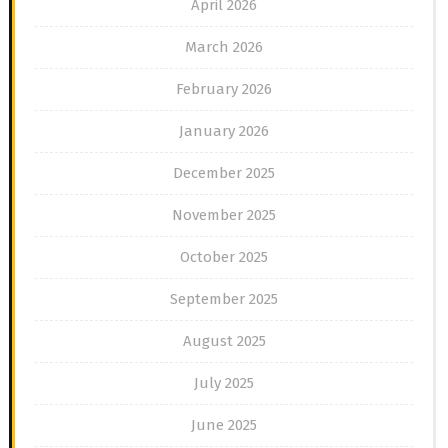
April 2026
March 2026
February 2026
January 2026
December 2025
November 2025
October 2025
September 2025
August 2025
July 2025
June 2025