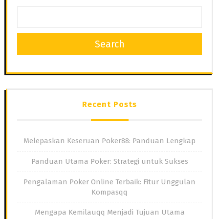
Search
Recent Posts
Melepaskan Keseruan Poker88: Panduan Lengkap
Panduan Utama Poker: Strategi untuk Sukses
Pengalaman Poker Online Terbaik: Fitur Unggulan
Kompasqq
Mengapa Kemilauqq Menjadi Tujuan Utama