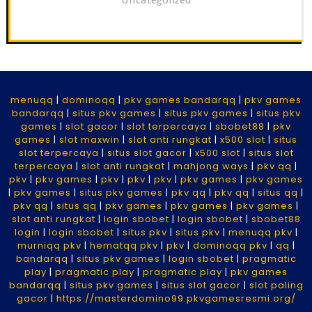
menuqq
|
dominoqq
|
pkv games bandarqq
|
pkv games
bandarqq
|
situs pkv games
|
situs pkv games
|
situs pkv
games
|
slot gacor
|
slot terpercaya
|
sbobet88
|
pkv
games
|
slot maxwin
|
slot anti rungkat
|
x500 slot
|
situs
slot terpercaya
|
situs slot gacor
|
x500 slot
|
situs slot
terpercaya
|
slot anti rungkat
|
mahjong ways
|
pkv qq
|
pkv
|
pkv games
|
pkv
|
pkv
|
pkv
|
pkv games
|
pkv games
|
pkv games
|
situs pkv games
|
pkv qq
|
pkv qq
|
situs qq
|
pkv qq
|
situs qq
|
pkv games
|
pkv games
|
pkv games
|
slot anti rungkat
|
login sbobet
|
login sbobet
|
sbobet88
login
|
login sbobet
|
situs pkv
|
situs pkv
|
menuqq pkv
|
murniqq pkv
|
hematqq pkv
|
pkv
|
dominoqq pkv
|
qq
|
bandarqq
|
situs pkv games
|
login sbobet
|
pragmatic
play
|
pragmatic play
|
pragmatic play
|
pkv games
bandarqq
|
situs pkv games
|
situs slot gacor
|
slot paling
gacor
|
https://masterdomino99.pkvgamesresmi.org/