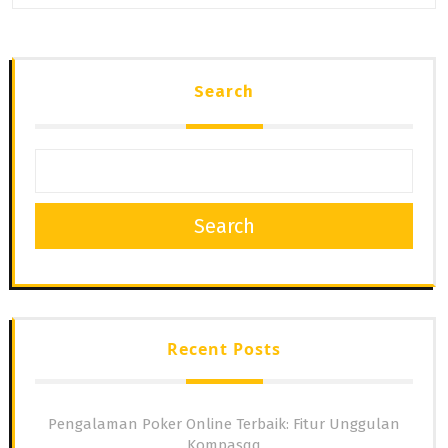
Search
Search
Recent Posts
Pengalaman Poker Online Terbaik: Fitur Unggulan
Kompasqq