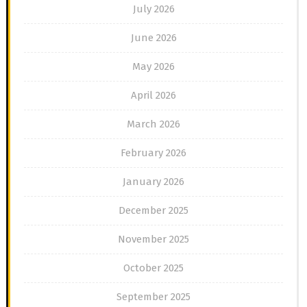
July 2026
June 2026
May 2026
April 2026
March 2026
February 2026
January 2026
December 2025
November 2025
October 2025
September 2025