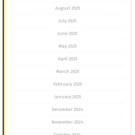
August 2025
July 2025
June 2025
May 2025
April 2025
March 2025
February 2025
January 2025
December 2024
November 2024
October 2024