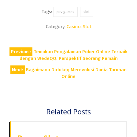
Tags:
pkv games
slot
Category:
Casino
,
Slot
Post
Previous:
Temukan Pengalaman Poker Online Terbaik
navigation
dengan WedeQQ: Perspektif Seorang Pemain
Next:
Bagaimana Datukqq Merevolusi Dunia Taruhan
Online
Related Posts