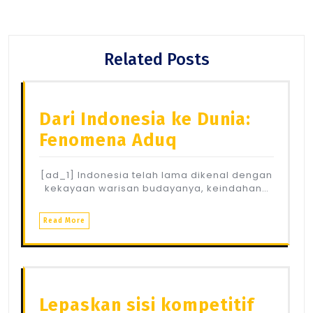
Related Posts
Dari Indonesia ke Dunia:
Fenomena Aduq
[ad_1] Indonesia telah lama dikenal dengan
kekayaan warisan budayanya, keindahan…
Read More
Lepaskan sisi kompetitif