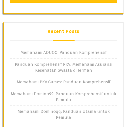
Recent Posts
Memahami ADUQQ: Panduan Komprehensif
Panduan Komprehensif PKV: Memahami Asuransi
Kesehatan Swasta di Jerman
Memahami PKV Games: Panduan Komprehensif
Memahami Domino99: Panduan Komprehensif untuk
Pemula
Memahami Dominoqq: Panduan Utama untuk
Pemula