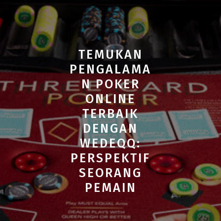
TEMUKAN
PENGALAMA
N POKER
ONLINE
TERBAIK
DENGAN
WEDEQQ:
PERSPEKTIF
SEORANG
PEMAIN