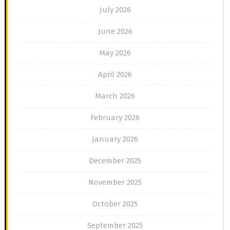
July 2026
June 2026
May 2026
April 2026
March 2026
February 2026
January 2026
December 2025
November 2025
October 2025
September 2025