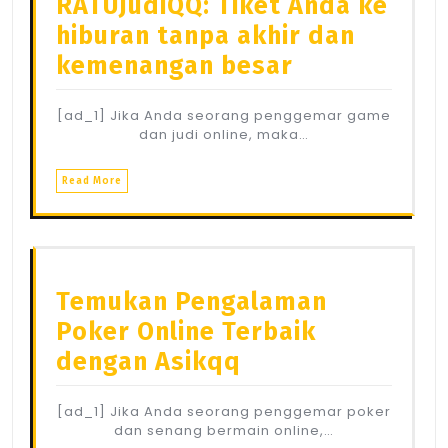
RATUJudiQQ: Tiket Anda ke
hiburan tanpa akhir dan
kemenangan besar
[ad_1] Jika Anda seorang penggemar game
dan judi online, maka…
Read More
Temukan Pengalaman
Poker Online Terbaik
dengan Asikqq
[ad_1] Jika Anda seorang penggemar poker
dan senang bermain online,…