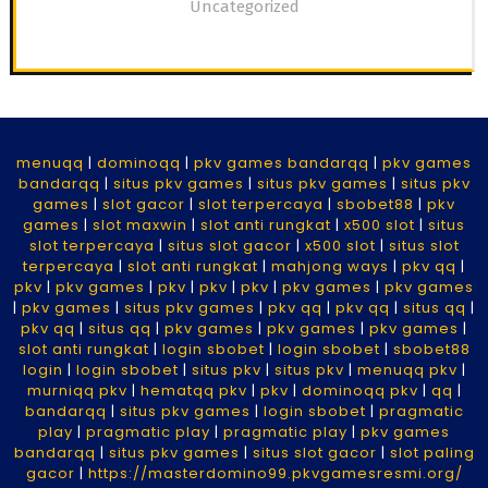
Uncategorized
menuqq
|
dominoqq
|
pkv games bandarqq
|
pkv games
bandarqq
|
situs pkv games
|
situs pkv games
|
situs pkv
games
|
slot gacor
|
slot terpercaya
|
sbobet88
|
pkv
games
|
slot maxwin
|
slot anti rungkat
|
x500 slot
|
situs
slot terpercaya
|
situs slot gacor
|
x500 slot
|
situs slot
terpercaya
|
slot anti rungkat
|
mahjong ways
|
pkv qq
|
pkv
|
pkv games
|
pkv
|
pkv
|
pkv
|
pkv games
|
pkv games
|
pkv games
|
situs pkv games
|
pkv qq
|
pkv qq
|
situs qq
|
pkv qq
|
situs qq
|
pkv games
|
pkv games
|
pkv games
|
slot anti rungkat
|
login sbobet
|
login sbobet
|
sbobet88
login
|
login sbobet
|
situs pkv
|
situs pkv
|
menuqq pkv
|
murniqq pkv
|
hematqq pkv
|
pkv
|
dominoqq pkv
|
qq
|
bandarqq
|
situs pkv games
|
login sbobet
|
pragmatic
play
|
pragmatic play
|
pragmatic play
|
pkv games
bandarqq
|
situs pkv games
|
situs slot gacor
|
slot paling
gacor
|
https://masterdomino99.pkvgamesresmi.org/