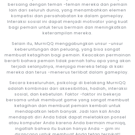
bersaing dengan teman -teman mereka dan pemain
lain dari seluruh dunia, yang menambahkan elemen
kompetisi dan persahabatan ke dalam gameplay.
Interaksi sosial ini dapat menjadi motivator yang kuat
bagi pemain untuk terus bermain dan meningkatkan
keterampilan mereka.
Selain itu, MurniQQ menggabungkan unsur -unsur
keberuntungan dan peluang, yang bisa sangat
membuat ketagihan bagi pemain. Keacakan permainan
berarti bahwa pemain tidak pernah tahu apa yang akan
terjadi selanjutnya, menjaga mereka tetap di kaki
mereka dan terus -menerus terlibat dalam gameplay.
Secara keseluruhan, psikologi di belakang MurniQQ
adalah kombinasi dari aksesibilitas, hadiah, interaksi
sosial, dan kebetulan. Faktor -faktor ini bekerja
bersama untuk membuat game yang sangat membuat
ketagihan dan membuat pemain kembali untuk
mendapatkan lebih banyak. Jadi lain kali Anda
mendapati diri Anda tidak dapat meletakkan ponsel
atau komputer Anda karena Anda bermain murniqq,
ingatlah bahwa itu bukan hanya Anda – gim ini
dirancang untuk membuat Anda tetap terpikat!